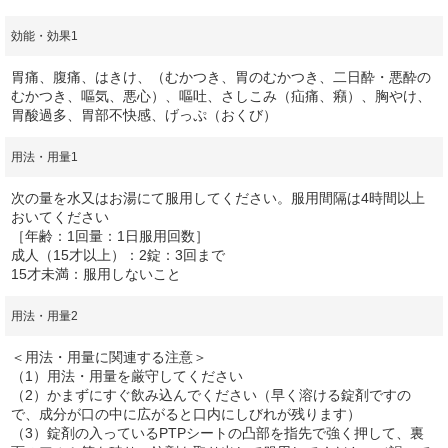
効能・効果1
胃痛、腹痛、はきけ、（むかつき、胃のむかつき、二日酔・悪酔の
むかつき、嘔気、悪心）、嘔吐、さしこみ（疝痛、癪）、胸やけ、
胃酸過多、胃部不快感、げっぷ（おくび）
用法・用量1
次の量を水又はお湯にて服用してください。服用間隔は4時間以上
おいてください
［年齢：1回量：1日服用回数］
成人（15才以上）：2錠：3回まで
15才未満：服用しないこと
用法・用量2
＜用法・用量に関連する注意＞
（1）用法・用量を厳守してください
（2）かまずにすぐ飲み込んでください（早く溶ける錠剤ですの
で、成分が口の中に広がると口内にしびれが残ります）
（3）錠剤の入っているPTPシートの凸部を指先で強く押して、裏