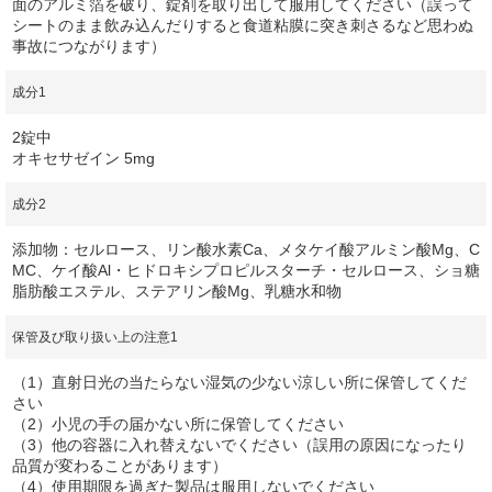
面のアルミ箔を破り、錠剤を取り出して服用してください（誤って
シートのまま飲み込んだりすると食道粘膜に突き刺さるなど思わぬ
事故につながります）
成分1
2錠中
オキセサゼイン 5mg
成分2
添加物：セルロース、リン酸水素Ca、メタケイ酸アルミン酸Mg、C
MC、ケイ酸Al・ヒドロキシプロピルスターチ・セルロース、ショ糖
脂肪酸エステル、ステアリン酸Mg、乳糖水和物
保管及び取り扱い上の注意1
（1）直射日光の当たらない湿気の少ない涼しい所に保管してくだ
さい
（2）小児の手の届かない所に保管してください
（3）他の容器に入れ替えないでください（誤用の原因になったり
品質が変わることがあります）
（4）使用期限を過ぎた製品は服用しないでください