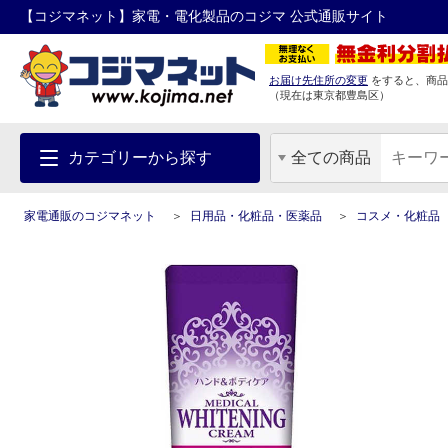
【コジマネット】家電・電化製品のコジマ 公式通販サイト
お届け先住所の変更
をすると、商品
（現在は
東京都
豊島区
）
カテゴリーから探す
全ての商品
家電通販のコジマネット
日用品・化粧品・医薬品
コスメ・化粧品