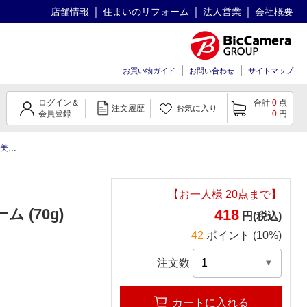
店舗情報
住まいのリフォーム
法人営業
会社概要
お買い物ガイド
お問い合わせ
サイトマップ
ログイン＆
合計
0
点
注文履歴
お気に入り
会員登録
0
円
0g)
【お一人様
20
点まで】
 (70g)
418
円(税込)
42
ポイント (10%)
注文数
カートに入れる