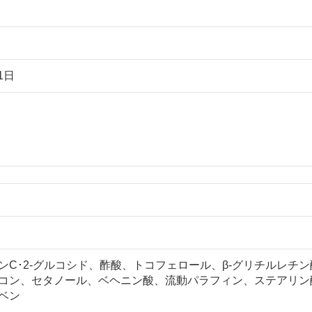
1日
ンC･2-グルコシド、酢酸、トコフェロール、β-グリチルレチ
コン、セタノール、ベヘニン酸、流動パラフィン、ステアリン
ベン