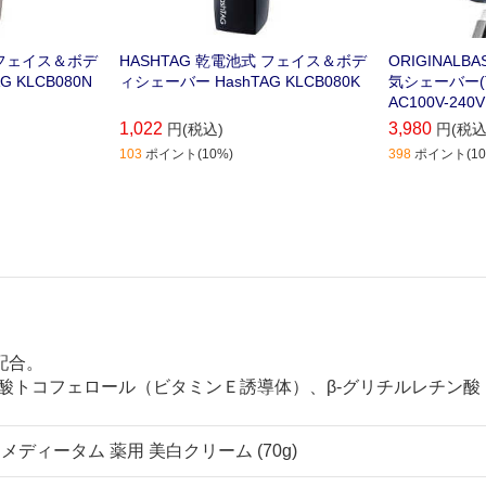
 フェイス＆ボデ
HASHTAG 乾電池式 フェイス＆ボデ
ORIGINAL
ashTAG KLCB080N
ィシェーバー HashTAG KLCB080K
気シェーバー(Ty
AC100V-24
1,022
3,980
円(税込)
円(税込
103
ポイント(10%)
398
ポイント(10
配合。
酸トコフェロール（ビタミンＥ誘導体）、β-グリチルレチン酸
メディータム 薬用 美白クリーム (70g)