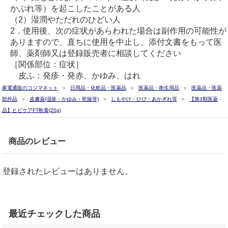
かぶれ等）を起こしたことがある人
（2）湿潤やただれのひどい人
2．使用後、次の症状があらわれた場合は副作用の可能性が
ありますので、直ちに使用を中止し、添付文書をもって医
師、薬剤師又は登録販売者に相談してください
［関係部位：症状］
皮ふ：発疹・発赤、かゆみ、はれ
家電通販のコジマネット
日用品・化粧品・医薬品
医薬品・衛生用品
医薬品・医薬
部外品
皮膚薬(湿疹・かゆみ・乾燥等)
しもやけ・ひび・あかぎれ等
【第3類医薬
品】ヒビケアFT軟膏(20g)
商品のレビュー
登録されたレビューはありません。
最近チェックした商品