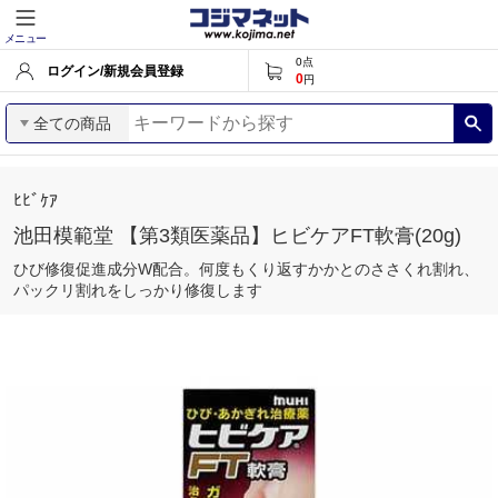
メニュー
0
点
ログイン/新規会員登録
0
円
全ての商品
ﾋﾋﾞｹｱ
池田模範堂 【第3類医薬品】ヒビケアFT軟膏(20g)
ひび修復促進成分W配合。何度もくり返すかかとのささくれ割れ、
パックリ割れをしっかり修復します