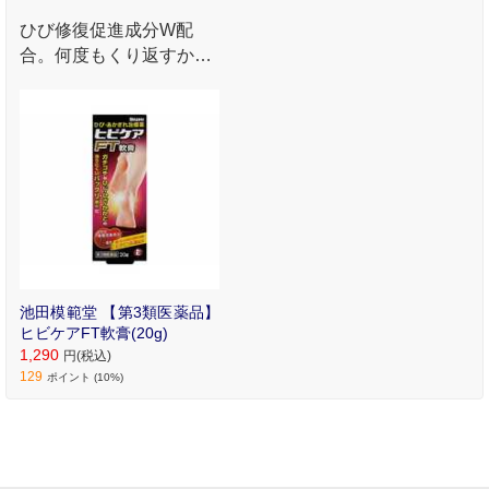
ひび修復促進成分W配
合。何度もくり返すかか
とのささくれ割れ、パッ
クリ割れをしっかり修復
します
池田模範堂 【第3類医薬品】
ヒビケアFT軟膏(20g)
1,290
円(税込)
129
ポイント (10%)