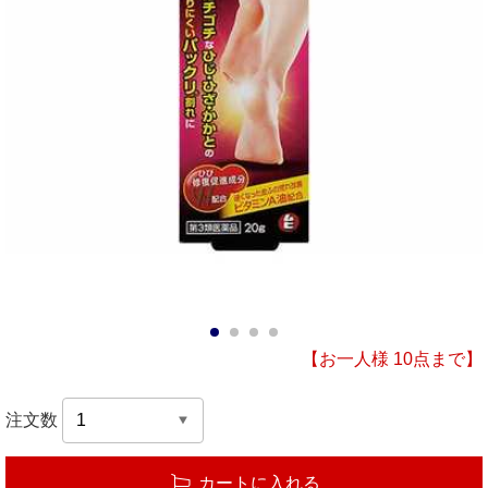
1
2
3
4
【お一人様 10点まで】
注文数
カートに入れる