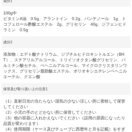
成分1
100g中
ビタミンA油 0.5g、アラントイン 0.2g、パンテノール 1g、ト
コフェロール酢酸エステル 2g、グリセリン 40g、ジフェンヒド
ラミン 0.5g
成分2
添加物：エデト酸ナトリウム、ジブチルヒドロキシトルエン（BH
T）、ステアリルアルコール、トリイソオクタン酸グリセリン、パ
ルミチン酸セチル、ベヘニルアルコール、マイクロクリスタリンワ
ックス、グリセリン脂肪酸エステル、ポリオキシエチレンベヘニル
エーテル、クエン酸
保管及び取り扱い上の注意1
（1）直射日光の当たらない湿気の少ない涼しい所に密栓して保管
してください
（2）小児の手のとどかない所に保管してください
（3）他の容器に入れかえないでください（誤用の原因になったり
品質が変わります）
（4）使用期限（ケース及びチューブに西暦年と月を記載）をすぎ