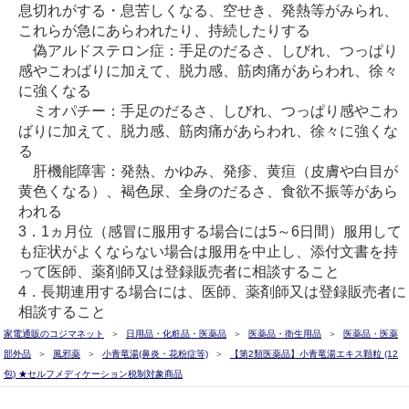
息切れがする・息苦しくなる、空せき、発熱等がみられ、
これらが急にあらわれたり、持続したりする
偽アルドステロン症：手足のだるさ、しびれ、つっぱり
感やこわばりに加えて、脱力感、筋肉痛があらわれ、徐々
に強くなる
ミオパチー：手足のだるさ、しびれ、つっぱり感やこわ
ばりに加えて、脱力感、筋肉痛があらわれ、徐々に強くな
る
肝機能障害：発熱、かゆみ、発疹、黄疸（皮膚や白目が
黄色くなる）、褐色尿、全身のだるさ、食欲不振等があら
われる
3．1ヵ月位（感冒に服用する場合には5～6日間）服用して
も症状がよくならない場合は服用を中止し、添付文書を持
って医師、薬剤師又は登録販売者に相談すること
4．長期連用する場合には、医師、薬剤師又は登録販売者に
相談すること
家電通販のコジマネット
日用品・化粧品・医薬品
医薬品・衛生用品
医薬品・医薬
部外品
風邪薬
小青竜湯(鼻炎・花粉症等)
【第2類医薬品】小青竜湯エキス顆粒 (12
包) ★セルフメディケーション税制対象商品