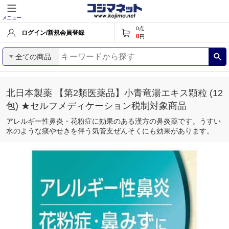
メニュー
0
点
ログイン/新規会員登録
0
円
全ての商品
北日本製薬 【第2類医薬品】小青竜湯エキス顆粒 (12
包) ★セルフメディケーション税制対象商品
アレルギー性鼻炎・花粉症に効果のある漢方の鼻炎薬です。うすい
水のような痰やせきを伴う気管支ぜんそくにも効果があります。