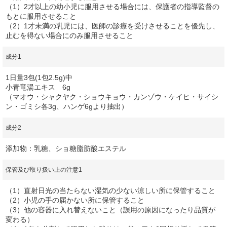
（1）2才以上の幼小児に服用させる場合には、保護者の指導監督の
もとに服用させること
（2）1才未満の乳児には、医師の診療を受けさせることを優先し、
止むを得ない場合にのみ服用させること
成分1
1日量3包(1包2.5g)中
小青竜湯エキス 6g
（マオウ・シャクヤク・ショウキョウ・カンゾウ・ケイヒ・サイシ
ン・ゴミシ各3g、ハンゲ6gより抽出）
成分2
添加物：乳糖、ショ糖脂肪酸エステル
保管及び取り扱い上の注意1
（1）直射日光の当たらない湿気の少ない涼しい所に保管すること
（2）小児の手の届かない所に保管すること
（3）他の容器に入れ替えないこと（誤用の原因になったり品質が
変わる）