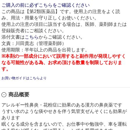
ご購入の前に必ずこちらをご確認ください
この商品は【第2類医薬品】です。使用上の注意をよく読
み、用法・用量を守り正しくお使いください。
使用上の注意の項目に該当する場合は、医師、薬剤師または
登録販売者にご相談ください。
添付文書は
こちら
からご確認ください。
文責：川田貴志（管理薬剤師）
使用期限：半年以上の商品を出荷します。
※本剤の一部成分において誤用すると副作用が発現しやすく
なる可能性がある為、お求め頂ける数量を制限しておりま
す。
お買い物ガイドはこちらより
商品概要
アレルギー性鼻炎・花粉症に効果のある漢方の鼻炎薬です
うすい水のような痰やせきを伴う気管支ぜんそくにも効果が
あります
眠くなる成分を含まないので、お仕事中や勉強中、車を運転