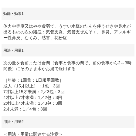
効能・効果1
体力中等度又はやや虚弱で、うすい水様のたんを伴うせきや鼻水が
出るものの次の諸症：気管支炎、気管支ぜんそく、鼻炎、アレルギ
ー性鼻炎、むくみ、感冒、花粉症
用法・用量1
次の量を食前または食間（食事と食事の間で、前の食事から2～3時
間後）にそのまま水かお湯で服用する
［年齢：1回量：1日服用回数］
成人（15才以上）：1包：3回
7才以上15才未満：2／3包：3回
4才以上7才未満：1／2包：3回
2才以上4才未満：1／3包：3回
2才未満：1／4包：3回
用法・用量2
＜用法・用量に関連する注意＞