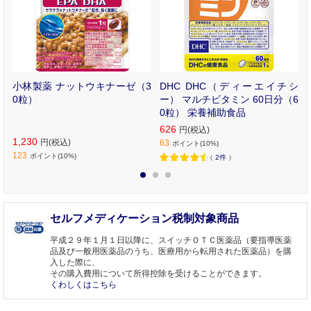
u
小林製薬 ナットウキナーゼ（3
DHC DHC（ディーエイチシ
ン
0粒）
ー） マルチビタミン 60日分（6
0粒） 栄養補助食品
626
円(税込)
1,230
円(税込)
63
ポイント(10%)
123
ポイント(10%)
（
2件
）
1
2
3
セルフメディケーション税制対象商品
平成２９年１月１日以降に、スイッチＯＴＣ医薬品（要指導医薬
品及び一般用医薬品のうち、医療用から転用された医薬品）を購
入した際に、
その購入費用について所得控除を受けることができます。
くわしくはこちら