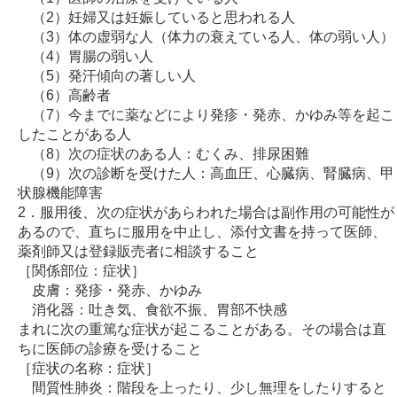
（2）妊婦又は妊娠していると思われる人
（3）体の虚弱な人（体力の衰えている人、体の弱い人）
（4）胃腸の弱い人
（5）発汗傾向の著しい人
（6）高齢者
（7）今までに薬などにより発疹・発赤、かゆみ等を起こ
したことがある人
（8）次の症状のある人：むくみ、排尿困難
（9）次の診断を受けた人：高血圧、心臓病、腎臓病、甲
状腺機能障害
2．服用後、次の症状があらわれた場合は副作用の可能性が
あるので、直ちに服用を中止し、添付文書を持って医師、
薬剤師又は登録販売者に相談すること
［関係部位：症状］
皮膚：発疹・発赤、かゆみ
消化器：吐き気、食欲不振、胃部不快感
まれに次の重篤な症状が起こることがある。その場合は直
ちに医師の診療を受けること
［症状の名称：症状］
間質性肺炎：階段を上ったり、少し無理をしたりすると