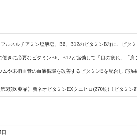
るフルスルチアミン塩酸塩、B6、B12のビタミンB群に、ビタ
働きに必要なビタミンB6、B12と協働して「目の疲れ」「
ウムや末梢血管の血液循環を改善するビタミンEを配合して効
【第3類医薬品】新ネオビタミンEXクニヒロ(270錠)〔ビタミン
4日