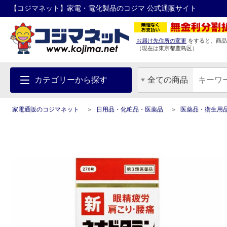
【コジマネット】家電・電化製品のコジマ 公式通販サイト
お届け先住所の変更
をすると、商品
（現在は
東京都
豊島区
）
カテゴリーから探す
全ての商品
家電通販のコジマネット
日用品・化粧品・医薬品
医薬品・衛生用