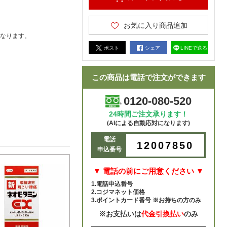
お気に入り商品追加
なります。
ポスト
シェア
LINEで送る
この商品は電話で注文ができます
0120-080-520
24時間ご注文承ります！
(AIによる自動応対になります)
電話
12007850
申込番号
▼ 電話の前にご用意ください ▼
1.電話申込番号
2.コジマネット価格
3.ポイントカード番号 ※お持ちの方のみ
※お支払いは
代金引換払い
のみ