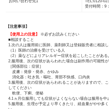
お問い合わせ先1
TEL:0120-02
受付時間：9：
【注意事項】
【使用上の注意】
※必ずお読みください
■相談すること
1.次の人は服用前に医師、薬剤師又は登録販売者に相談
（1）医師の治療を受けている人
（2）薬などによりアレルギー症状を起こしたことがある
2.服用後、次の症状があらわれた場合は副作用の可能性
［関係部位：症状］
皮膚：発疹・発赤、かゆみ
消化器：吐き気・嘔吐、胃部不快感、口内炎
3.服用後、次の症状があらわれることがありますので、
してください
軟便、下痢、便秘
4.1ヵ月位服用しても症状がよくならない場合は服用を
5.服用後、生理が予定より早くきたり、経血量がやや多