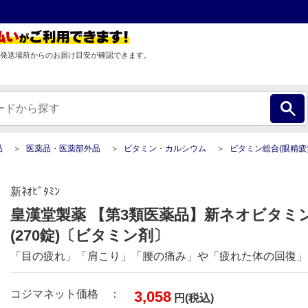
発送場所からのお届け目安が確認できます。
品
医薬品・医薬部外品
ビタミン・カルシウム
ビタミン総合(眼精疲労・肩こり・
新ﾈｵﾋﾞﾀﾐﾝ
皇漢堂製薬 【第3類医薬品】新ネオビタミ
(270錠)〔ビタミン剤〕
「目の疲れ」「肩こり」「腰の痛み」や「疲れた体の回復」
コジマネット価格 ：
3,058
円(税込)