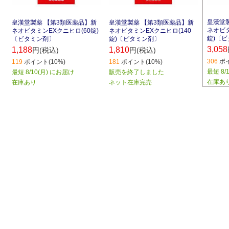
皇漢堂
皇漢堂製薬 【第3類医薬品】新
皇漢堂製薬 【第3類医薬品】新
ネオビタ
ネオビタミンEXクニヒロ(60錠)
ネオビタミンEXクニヒロ(140
錠)〔
〔ビタミン剤〕
錠)〔ビタミン剤〕
3,058
1,188
1,810
円(税込)
円(税込)
306
ポイ
119
ポイント(10%)
181
ポイント(10%)
最短 8/
最短 8/10(月) にお届け
販売を終了しました
在庫あ
在庫あり
ネット在庫完売