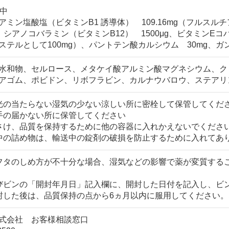
）中
ミン塩酸塩（ビタミンB1 誘導体） 109.16mg（フルスル
g、シアノコバラミン（ビタミンB12） 1500μg、ビタミンEコハ
ステルとして100mg）、パントテン酸カルシウム 30mg、ガ
水和物、セルロース、メタケイ酸アルミン酸マグネシウム、ク
アゴム、ポビドン、リボフラビン、カルナウバロウ、ステアリ
光の当たらない湿気の少ない涼しい所に密栓して保管してくだ
手の届かない所に保管してください
さけ、品質を保持するために他の容器に入れかえないでくださ
中の詰め物は、輸送中の錠剤の破損を防止するために入れてあ
フタのしめ方が不十分な場合、湿気などの影響で薬が変質する
びビンの「開封年月日」記入欄に、開封した日付を記入し、ビ
封した後は、品質保持の点から6ヵ月以内に服用してください
式会社 お客様相談窓口