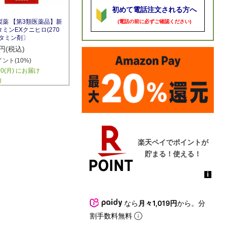
初めて電話注文される方へ
製薬 【第3類医薬品】新
(電話の前に必ずご確認ください)
ミンEXクニヒロ(270
ビタミン剤〕
円(税込)
ント(10%)
10(月) にお届け
り
なら
月々1,019円
から。分
割手数料無料