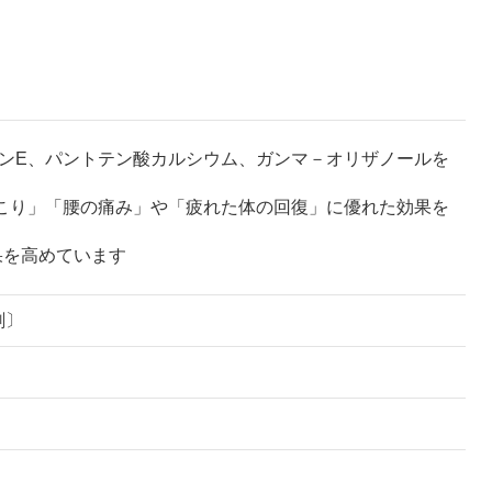
ミンE、パントテン酸カルシウム、ガンマ－オリザノールを
肩こり」「腰の痛み」や「疲れた体の回復」に優れた効果を
果を高めています
剤〕