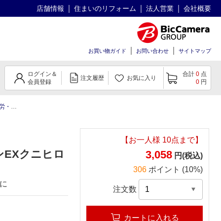
店舗情報
住まいのリフォーム
法人営業
会社概要
お買い物ガイド
お問い合わせ
サイトマップ
ログイン＆
合計
0
点
注文履歴
お気に入り
会員登録
0
円
腰痛等)
【第3類医薬品】新ネオビタミンEXクニヒロ(270錠)〔
【お一人様
10
点まで】
ンEXクニヒロ
3,058
円(税込)
306
ポイント (10%)
に
注文数
カートに入れる