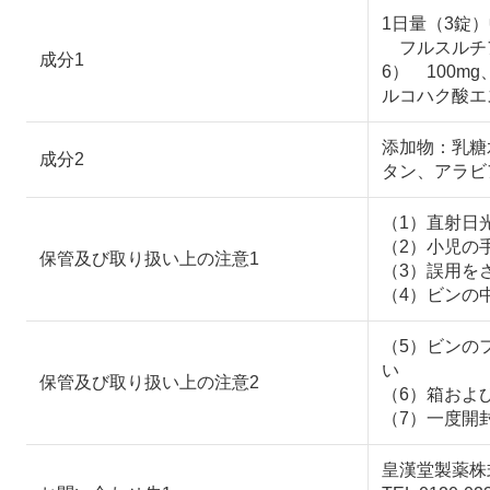
1日量（3錠
フルスルチア
成分1
6） 100m
ルコハク酸エ
添加物：乳糖
成分2
タン、アラビ
（1）直射日
（2）小児の
保管及び取り扱い上の注意1
（3）誤用を
（4）ビンの
（5）ビンの
い
保管及び取り扱い上の注意2
（6）箱およ
（7）一度開
皇漢堂製薬株