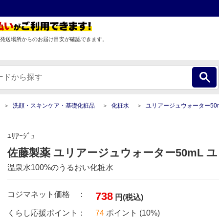
発送場所からのお届け目安が確認できます。
洗顔・スキンケア・基礎化粧品
化粧水
ユリアージュウォーター50mL ユリア
ﾕﾘｱｰｼﾞｭ
佐藤製薬 ユリアージュウォーター50mL 
温泉水100%のうるおい化粧水
コジマネット価格 ：
738
円(税込)
くらし応援ポイント：
74
ポイント (10%)