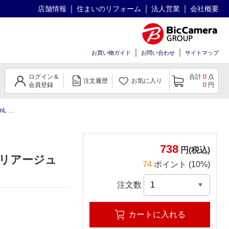
店舗情報
住まいのリフォーム
法人営業
会社概要
お買い物ガイド
お問い合わせ
サイトマップ
ログイン＆
合計
0
点
注文履歴
お気に入り
会員登録
0
円
ージュ
738
円(税込)
ユリアージュ
74
ポイント (10%)
注文数
カートに入れる