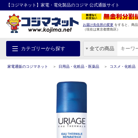
【コジマネット】家電・電化製品のコジマ 公式通販サイト
お届け先住所の変更
をすると、商品
（現在は
東京都
豊島区
）
カテゴリーから探す
全ての商品
家電通販のコジマネット
日用品・化粧品・医薬品
コスメ・化粧品