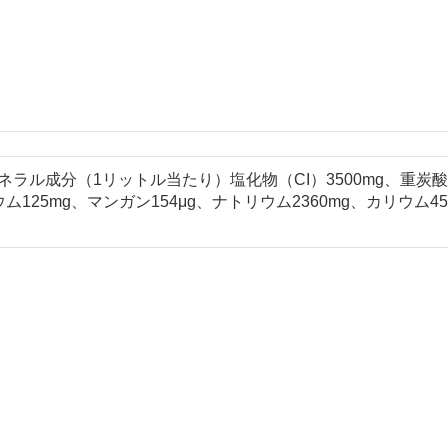
ラル成分（1リットル当たり）塩化物（CI）3500mg、重炭酸塩（H
ム125mg、マンガン154μg、ナトリウム2360mg、カリウム45.