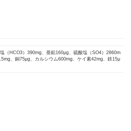
CO3）390mg、亜鉛160μg、硫酸塩（SO4）2860m
5mg、銅75μg、カルシウム600mg、ケイ素42mg、鉄15μ