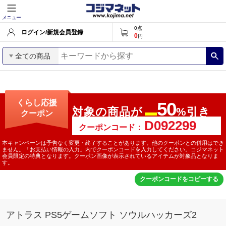
メニュー
0
点
ログイン/新規会員登録
0
円
全ての商品
くらし応援
50
対象の商品が
%引き
クーポン
最大
クーポンコード：
本キャンペーンは予告なく変更・終了することがあります。他のクーポンとの併用はでき
ません。「お支払い情報の入力」内でクーポンコードを入力してください。コジマネット
会員限定の特典となります。クーポン画像が表示されているアイテムが対象品となりま
す。
クーポンコードをコピーする
アトラス PS5ゲームソフト ソウルハッカーズ2