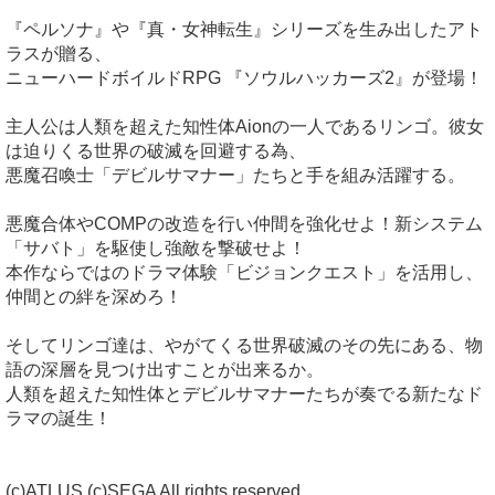
『ペルソナ』や『真・女神転生』シリーズを生み出したアト
ラスが贈る、
ニューハードボイルドRPG 『ソウルハッカーズ2』が登場！
主人公は人類を超えた知性体Aionの一人であるリンゴ。彼女
は迫りくる世界の破滅を回避する為、
悪魔召喚士「デビルサマナー」たちと手を組み活躍する。
悪魔合体やCOMPの改造を行い仲間を強化せよ！新システム
「サバト」を駆使し強敵を撃破せよ！
本作ならではのドラマ体験「ビジョンクエスト」を活用し、
仲間との絆を深めろ！
そしてリンゴ達は、やがてくる世界破滅のその先にある、物
語の深層を見つけ出すことが出来るか。
人類を超えた知性体とデビルサマナーたちが奏でる新たなド
ラマの誕生！
(c)ATLUS (c)SEGA All rights reserved.