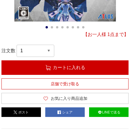
1
2
3
4
5
6
7
8
【お一人様 1点まで】
注文数
カートに入れる
店舗で受け取る
お気に入り商品追加
ポスト
シェア
LINEで送る