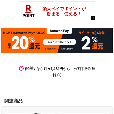
なら
月々1,481円
から。分割手数料無
料
関連商品