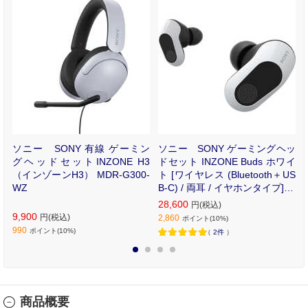
ッ
ソニー SONY 有線 ゲーミン
ソニー SONY ゲーミングヘッ
ク
グヘッドセットINZONE H3
ドセット INZONE Buds ホワイ
/
（インゾーンH3） MDR-G300-
ト [ワイヤレス (Bluetooth＋US
H
WZ
B-C) / 両耳 / イヤホンタイプ] W
F-G700N/WZ
28,600
円(税込)
9,900
円(税込)
2,860
ポイント(10%)
990
ポイント(10%)
（
2件
）
1
2
3
4
商品概要