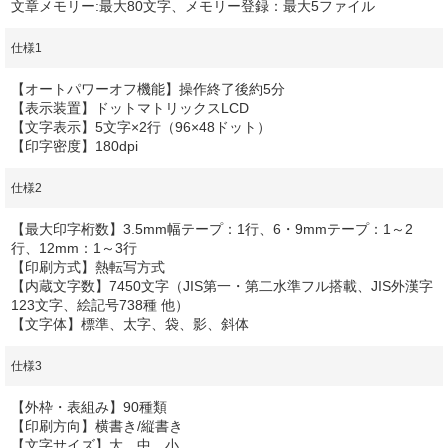
文章メモリー:最大80文字、メモリー登録：最大5ファイル
仕様1
【オートパワーオフ機能】操作終了後約5分
【表示装置】ドットマトリックスLCD
【文字表示】5文字×2行（96×48ドット）
【印字密度】180dpi
仕様2
【最大印字桁数】3.5mm幅テープ：1行、6・9mmテープ：1～2
行、12mm：1～3行
【印刷方式】熱転写方式
【内蔵文字数】7450文字（JIS第一・第二水準フル搭載、JIS外漢字
123文字、絵記号738種 他）
【文字体】標準、太字、袋、影、斜体
仕様3
【外枠・表組み】90種類
【印刷方向】横書き/縦書き
【文字サイズ】大、中、小