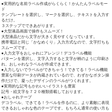
●実用的な名前ラベル作成がらくらく！かんたんラベルモー
ド
テンプレートを選択し、マークを選択し、テキストを入力す
るだけ。
３ステップでできあがります。
●大型液晶画面で操作もスムーズ！
大型液晶だから文字が大きく見やすくなっています。
携帯電話と同じ「かなめくり」入力方式なので、文字打ちも
スムーズです。
●入力文字をおしゃれにアレンジ！デコラベル機能
パターンを選択し、文字入力すると文字が柄のように印刷さ
れ、おしゃれなラベルが作成できます。
●入力しないでラベルができちゃう！できてる！ラベル機能
豊富な印刷データが内蔵されているので、わずかなボタン操
作だけで、凝ったデザインのラベルがつくれます。
●実用的な記号もかわいいイラストも豊富
記号・絵文字を７２０種類搭載しております。
●おしゃれテープ
デコラベル、できてる！ラベルを作るのに、より素敵に表現
できるおしゃれな色のテープです。もちろん通常の使い方も