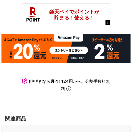
なら
月々1,124円
から。分割手数料無
料
関連商品