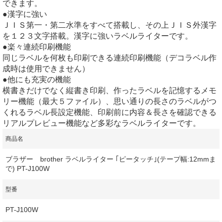
できます。
●漢字に強い
ＪＩＳ第一・第二水準をすべて搭載し、その上ＪＩＳ外漢字
を１２３文字搭載。漢字に強いラベルライターです。
●楽々連続印刷機能
同じラベルを何枚も印刷できる連続印刷機能（デコラベル作
成時は使用できません）
●他にも充実の機能
横書きだけでなく縦書き印刷、作ったラベルを記憶するメモ
リー機能（最大５ファイル）、思い通りの長さのラベルがつ
くれるラベル長設定機能、印刷前に内容＆長さを確認できる
リアルプレビュー機能など多彩なラベルライターです。
商品名
ブラザー brother ラベルライター ｢ピータッチ｣(テープ幅:12mmま
で) PT-J100W
型番
PT-J100W