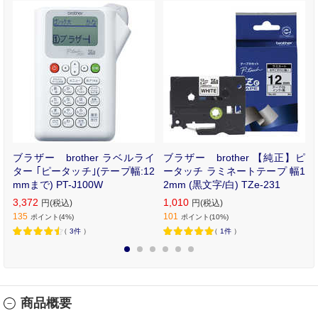
ピ
ブラザー brother ラベルライ
ブラザー brother 【純正】ピ
1
ター ｢ピータッチ｣(テープ幅:12
ータッチ ラミネートテープ 幅1
T
mmまで) PT-J100W
2mm (黒文字/白) TZe-231
3,372
1,010
円(税込)
円(税込)
135
101
ポイント(4%)
ポイント(10%)
（
3件
）
（
1件
）
1
2
3
4
5
6
商品概要