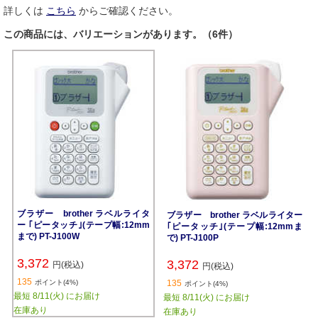
詳しくは
こちら
からご確認ください。
この商品には、バリエーションがあります。（6件）
ブラザー brother ラベルライタ
ブラザー brother ラベルライター
ー ｢ピータッチ｣(テープ幅:12mm
｢ピータッチ｣(テープ幅:12mmま
まで) PT-J100W
で) PT-J100P
3,372
3,372
円(税込)
円(税込)
135
ポイント(4%)
135
ポイント(4%)
最短 8/11(火) にお届け
最短 8/11(火) にお届け
在庫あり
在庫あり