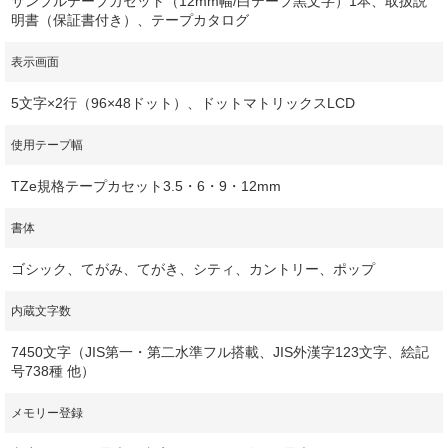
サンプルテープカセット（12mm幅/白テープ黒文字）1本、取扱説
明書（保証書付き）、テープカタログ
表示画面
5文字×2行（96×48ドット）、ドットマトリックスLCD
使用テープ幅
TZe規格テープカセット3.5・6・9・12mm
書体
ゴシック、てがみ、てがき、シティ、カントリー、ポップ
内蔵文字数
7450文字（JIS第一・第二水準フル搭載、JIS外漢字123文字、絵記
号738種 他）
メモリー登録