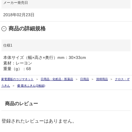
メーカー発売日
2018年02月23日
商品の詳細規格
仕様1
本体サイズ（幅×高さ×奥行）mm：30×33cm
素材：レーヨン
重量（g）：68
家電通販のコジマネット
日用品・化粧品・医薬品
日用品
清掃用品
クロス・ぞ
うきん
優 吸水ふきん(2枚組)
商品のレビュー
登録されたレビューはありません。