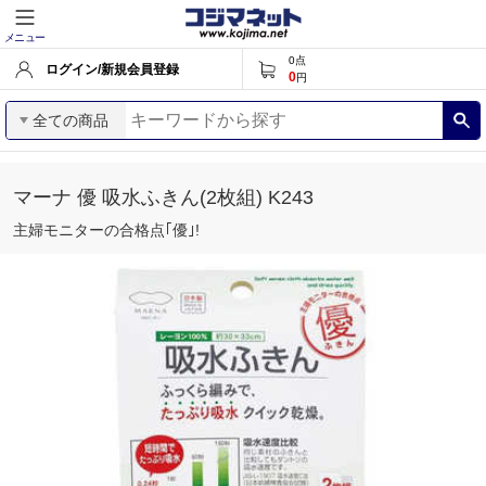
メニュー
0
点
ログイン/新規会員登録
0
円
全ての商品
マーナ 優 吸水ふきん(2枚組) K243
主婦モニターの合格点｢優｣!