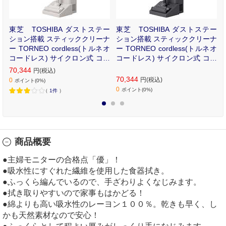
ー
東芝 TOSHIBA ダストステー
東芝 TOSHIBA ダストステー
T
ション搭載 スティッククリーナ
ション搭載 スティッククリーナ
ッ
ー TORNEO cordless(トルネオ
ー TORNEO cordless(トルネオ
コードレス) サイクロン式 コー
コードレス) サイクロン式 コー
ドレス グレースベージュ VC-C
ドレス ジェットブラック VC-C
70,344
円(税込)
LZ74DS-C
LZ74DS-K
70,344
円(税込)
0
ポイント(0%)
0
ポイント(0%)
（
1件
）
1
2
3
商品概要
●主婦モニターの合格点「優」！
●吸水性にすぐれた繊維を使用した食器拭き。
●ふっくら編んでいるので、手ざわりよくなじみます。
●拭き取りやすいので家事もはかどる！
●綿よりも高い吸水性のレーヨン１００％。乾きも早く、し
かも天然素材なので安心！