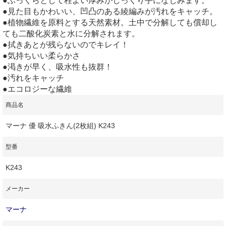
●ふっくらとして程よい厚みがしっくり手になじみます。
●見た目もかわいい、凹凸のある綾編みが汚れをキャッチ。
●植物繊維を原料とする天然素材。土中で分解しても償却し
ても二酸化炭素と水に分解されます。
●拭きあとが残らないのでキレイ！
●気持ちいい柔らかさ
●渇きが早く、吸水性も抜群！
●汚れをキャッチ
●エコロジーな繊維
商品名
マーナ 優 吸水ふきん(2枚組) K243
型番
K243
メーカー
マーナ