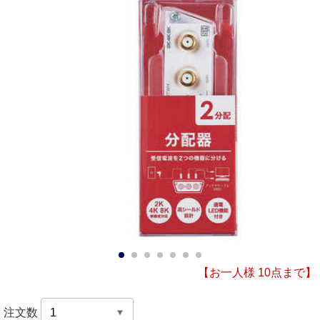
1
2
3
4
5
6
7
【お一人様 10点まで】
注文数