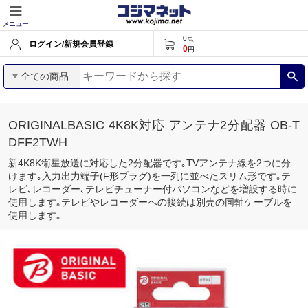
メニュー
0
点
ログイン/新規会員登録
0
円
全ての商品
ORIGINALBASIC 4K8K対応 アンテナ2分配器 OB-T
DFF2TWH
新4K8K衛星放送に対応した2分配器です｡TVアンテナ線を2つに分
けます｡入力出力端子(F形プラグ)を一列に並べたスリム形です｡テ
レビ､レコーダー､テレビチューナー付パソコンなどを増設する時に
使用します｡テレビやレコーダーへの接続は別売の同軸ケーブルを
使用します｡