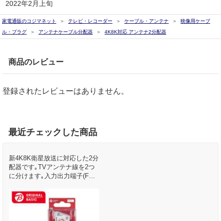
2022年2月上旬
家電通販のコジマネット
テレビ・レコーダー
ケーブル・アンテナ
映像用ケーブ
ル・プラグ
アンテナケーブル分配器
4K8K対応 アンテナ2分配器
商品のレビュー
登録されたレビューはありません。
最近チェックした商品
新4K8K衛星放送に対応した2分
配器です｡TVアンテナ線を2つ
に分けます｡入力出力端子(F形
プラグ)を一列に並べたスリム
形です｡テレビ､レコーダー､テ
レビチューナー付パソコンなど
を増設する時に使用します｡テ
レビやレコーダーへの接続は別