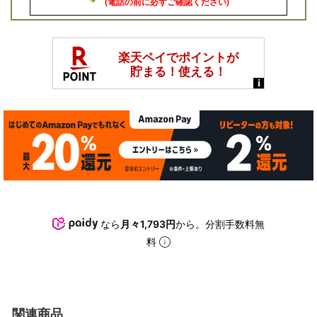
(電話の前に必ずご確認ください)
なら
月々1,793円
から。分割手数料無
料
関連商品