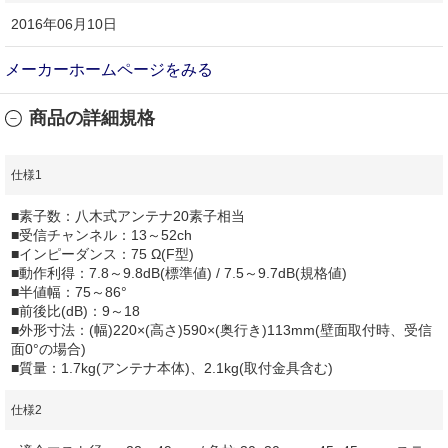
2016年06月10日
メーカーホームページをみる
商品の詳細規格
仕様1
■素子数：八木式アンテナ20素子相当
■受信チャンネル：13～52ch
■インピーダンス：75 Ω(F型)
■動作利得：7.8～9.8dB(標準値) / 7.5～9.7dB(規格値)
■半値幅：75～86°
■前後比(dB)：9～18
■外形寸法：(幅)220×(高さ)590×(奥行き)113mm(壁面取付時、受信
面0°の場合)
■質量：1.7kg(アンテナ本体)、2.1kg(取付金具含む)
仕様2