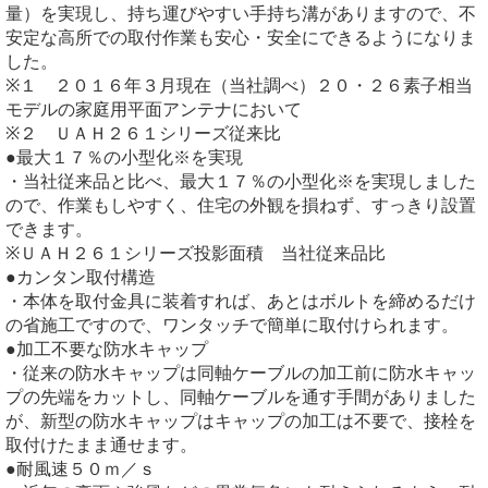
量）を実現し、持ち運びやすい手持ち溝がありますので、不
安定な高所での取付作業も安心・安全にできるようになりま
した。
※１ ２０１６年３月現在（当社調べ）２０・２６素子相当
モデルの家庭用平面アンテナにおいて
※２ ＵＡＨ２６１シリーズ従来比
●最大１７％の小型化※を実現
・当社従来品と比べ、最大１７％の小型化※を実現しました
ので、作業もしやすく、住宅の外観を損ねず、すっきり設置
できます。
※ＵＡＨ２６１シリーズ投影面積 当社従来品比
●カンタン取付構造
・本体を取付金具に装着すれば、あとはボルトを締めるだけ
の省施工ですので、ワンタッチで簡単に取付けられます。
●加工不要な防水キャップ
・従来の防水キャップは同軸ケーブルの加工前に防水キャッ
プの先端をカットし、同軸ケーブルを通す手間がありました
が、新型の防水キャップはキャップの加工は不要で、接栓を
取付けたまま通せます。
●耐風速５０ｍ／ｓ