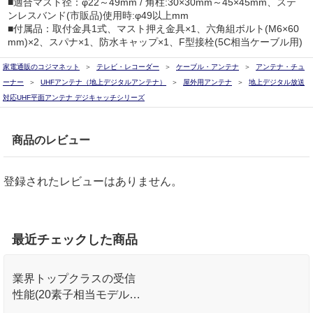
■適合マスト径：φ22～49mm / 角柱:30×30mm～45×45mm、ステ
ンレスバンド(市販品)使用時:φ49以上mm
■付属品：取付金具1式、マスト押え金具×1、六角組ボルト(M6×60
mm)×2、スパナ×1、防水キャップ×1、F型接栓(5C相当ケーブル用)
家電通販のコジマネット
テレビ・レコーダー
ケーブル・アンテナ
アンテナ・チュ
ーナー
UHFアンテナ（地上デジタルアンテナ）
屋外用アンテナ
地上デジタル放送
対応UHF平面アンテナ デジキャッチシリーズ
商品のレビュー
登録されたレビューはありません。
最近チェックした商品
業界トップクラスの受信
性能(20素子相当モデル7.
8~9.8dB)を実現!