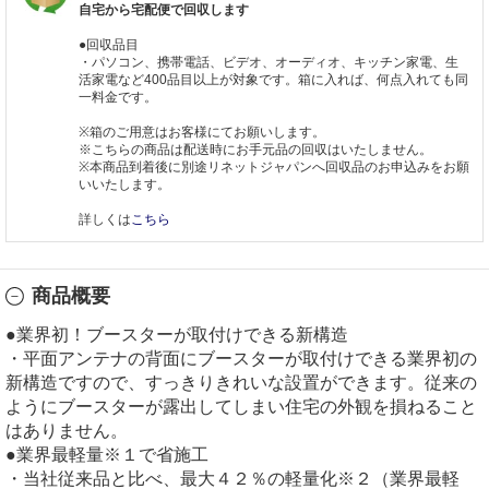
自宅から宅配便で回収します
●回収品目
・パソコン、携帯電話、ビデオ、オーディオ、キッチン家電、生
活家電など400品目以上が対象です。箱に入れば、何点入れても同
一料金です。
※箱のご用意はお客様にてお願いします。
※こちらの商品は配送時にお手元品の回収はいたしません。
※本商品到着後に別途リネットジャパンへ回収品のお申込みをお願
いいたします。
詳しくは
こちら
商品概要
●業界初！ブースターが取付けできる新構造
・平面アンテナの背面にブースターが取付けできる業界初の
新構造ですので、すっきりきれいな設置ができます。従来の
ようにブースターが露出してしまい住宅の外観を損ねること
はありません。
●業界最軽量※１で省施工
・当社従来品と比べ、最大４２％の軽量化※２（業界最軽