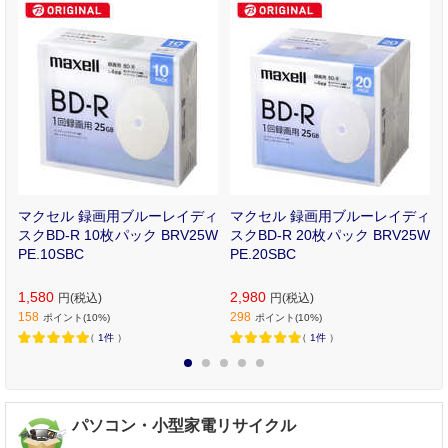
マクセル 録画用ブルーレイディ
マクセル 録画用ブルーレイディ
枚
スクBD-R 10枚パック BRV25W
スクBD-R 20枚パック BRV25W
PE.10SBC
PE.20SBC
1,580
2,980
円(税込)
円(税込)
158
298
ポイント(10%)
ポイント(10%)
（
1件
）
（
1件
）
1
2
3
4
5
パソコン・小型家電リサイクル