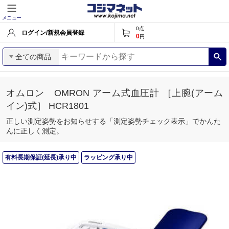
メニュー
0
点
ログイン/新規会員登録
0
円
全ての商品
オムロン OMRON アーム式血圧計 ［上腕(アーム
イン)式］ HCR1801
正しい測定姿勢をお知らせする「測定姿勢チェック表示」でかんた
んに正しく測定。
有料長期保証(延長)承り中
ラッピング承り中