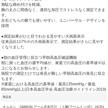
無駄な締め付けを軽減。
腕の太さに関係なく、適切な加圧でストレスなく測定できま
す。
左右どちらの腕でも使いやすい、ユニバーサル・デザインを
採用
●測定結果がひと目でわかる見やすい大画面表示
従来品比117%※の大画面表示で、測定結果がさらに見やす
くなりました
●朝の血圧管理に役立つ早朝高血圧確認機能
朝に測った血圧の週平均値が、家庭での高血圧の基準値※以
上になるとお知らせします。
病院での測定だけでは発見が難しい早朝高血圧の発見に役立
ちます。
※家庭における高血圧の基準値：最高135mmHg／最低
85mmHg以上(日本高血圧学会 高血圧治療ガイドライン2019)
商品名
オムロン OMRON アーム式血圧計 ［上腕(アームイン)式］ HCR1