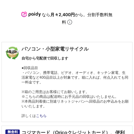
なら
月々2,400円
から。分割手数料無
料
パソコン・小型家電リサイクル
自宅から宅配便で回収します
●回収品目
・パソコン、携帯電話、ビデオ、オーディオ、キッチン家電、生
活家電など400品目以上が対象です。箱に入れば、何点入れても同
一料金です。
※箱のご用意はお客様にてお願いします。
※こちらの商品は配送時にお手元品の回収はいたしません。
※本商品到着後に別途リネットジャパンへ回収品のお申込みをお願
いいたします。
詳しくは
こちら
コジマカード（Oricoクレジットカード）、便利