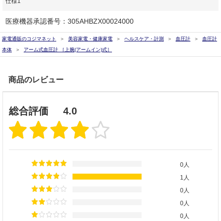
仕様1
医療機器承認番号：305AHBZX00024000
家電通販のコジマネット
美容家電・健康家電
ヘルスケア・計測
血圧計
血圧計
本体
アーム式血圧計 ［上腕(アームイン)式］
商品のレビュー
総合評価
4.0
0人
1人
0人
0人
0人