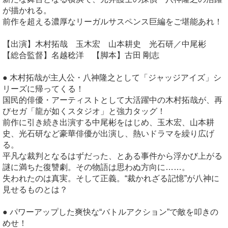
が描かれる。
前作を超える濃厚なリーガルサスペンス巨編をご堪能あれ！
【出演】木村拓哉 玉木宏 山本耕史 光石研／中尾彬
【総合監督】名越稔洋 【脚本】古田 剛志
● 木村拓哉が主人公・八神隆之として「ジャッジアイズ」シ
リーズに帰ってくる！
国民的俳優・アーティストとして大活躍中の木村拓哉が、再
びセガ「龍が如くスタジオ」と強力タッグ！
前作に引き続き出演する中尾彬をはじめ、玉木宏、山本耕
史、光石研など豪華俳優が出演し、熱いドラマを繰り広げ
る。
平凡な裁判となるはずだった、とある事件から浮かび上がる
謎に満ちた復讐劇。その物語は思わぬ方向に……。
失われたのは真実。そして正義。“裁かれざる記憶”が八神に
見せるものとは？
● パワーアップした爽快な“バトルアクション”で敵を叩きの
めせ！