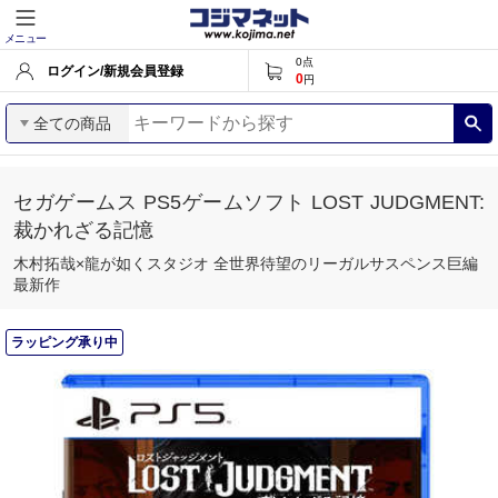
メニュー
0
点
ログイン/新規会員登録
0
円
全ての商品
セガゲームス PS5ゲームソフト LOST JUDGMENT:
裁かれざる記憶
木村拓哉×龍が如くスタジオ 全世界待望のリーガルサスペンス巨編
最新作
ラッピング承り中