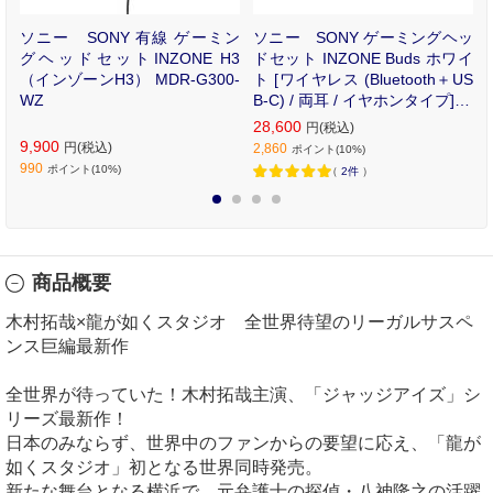
ッ
ソニー SONY 有線 ゲーミン
ソニー SONY ゲーミングヘッ
ク
グヘッドセットINZONE H3
ドセット INZONE Buds ホワイ
/
（インゾーンH3） MDR-G300-
ト [ワイヤレス (Bluetooth＋US
H
WZ
B-C) / 両耳 / イヤホンタイプ] W
F-G700N/WZ
28,600
円(税込)
9,900
円(税込)
2,860
ポイント(10%)
990
ポイント(10%)
（
2件
）
1
2
3
4
商品概要
木村拓哉×龍が如くスタジオ 全世界待望のリーガルサスペ
ンス巨編最新作
全世界が待っていた！木村拓哉主演、「ジャッジアイズ」シ
リーズ最新作！
日本のみならず、世界中のファンからの要望に応え、「龍が
如くスタジオ」初となる世界同時発売。
新たな舞台となる横浜で、元弁護士の探偵・八神隆之の活躍