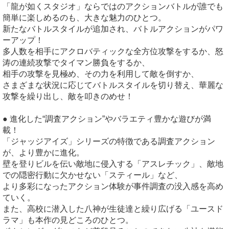
「龍が如くスタジオ」ならではのアクションバトルが誰でも
簡単に楽しめるのも、大きな魅力のひとつ。
新たなバトルスタイルが追加され、バトルアクションがパワ
ーアップ！
多人数を相手にアクロバティックな全方位攻撃をするか、怒
涛の連続攻撃でタイマン勝負をするか、
相手の攻撃を見極め、その力を利用して敵を倒すか、
さまざまな状況に応じてバトルスタイルを切り替え、華麗な
攻撃を繰り出し、敵を叩きのめせ！
● 進化した“調査アクション”やバラエティ豊かな遊びが満
載！
「ジャッジアイズ」シリーズの特徴である調査アクション
が、より豊かに進化。
壁を登りビルを伝い敵地に侵入する「アスレチック」、敵地
での隠密行動に欠かせない「スティール」など、
より多彩になったアクション体験が事件調査の没入感を高め
ていく。
また、高校に潜入した八神が生徒達と繰り広げる「ユースド
ラマ」も本作の見どころのひとつ。