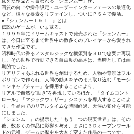
変えた作品とも言われる「シェンムー」が、
画質の向上や操作設定・ユーザーインターフェースの最適化
など、様々な要素をリファインし、ついにＰＳ４で復活。
●『シェンムーＩ＆ＩＩ』とは
伝説のゲームが、いま蘇る。
１９９９年にドリームキャストで発売された「シェンムー」
は、今日に至るまで世界中の数多くのプレイヤーから愛され
てきた作品です。
昭和時代の香るノスタルジックな横須賀を３Ｄで忠実に再現
し、その世界で行動できる自由度の高さは、当時としては画
期的でした。
リアリティあふれる世界を創出するため、人物や背景はフル
ポリゴンで作られ、人間の動きをそのまま取り込む「モーシ
ョンキャプチャー」を採用することにより、
リアルで自然な“動き”を再現しているほか、「タイムコント
ロール」「マジックウェザー」システムを導入することによ
り、作品内でのリアルタイムな時間経過、天候の変化を可能
にしました。
『シェンムー』の提示した「もう一つの現実世界」は、その
後、数多くの作品に影響を与え、まさに３Ｄオープンワール
ドの元祖、ゲームの歴史を大きく変えた作品の一つです。