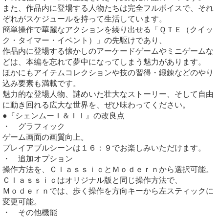
また、作品内に登場する人物たちは完全フルボイスで、それ
ぞれがスケジュールを持って生活しています。
簡単操作で華麗なアクションを繰り出せる「ＱＴＥ（クイッ
ク・タイマー・イベント）」の先駆けであり、
作品内に登場する懐かしのアーケードゲームやミニゲームな
どは、本編を忘れて夢中になってしまう魅力があります。
ほかにもアイテムコレクションや技の習得・鍛錬などのやり
込み要素も満載です。
魅力的な登場人物、謎めいた壮大なストーリー、そして自由
に動き回れる広大な世界を、ぜひ味わってください。
●『シェンムーＩ＆ＩＩ』の改良点
・ グラフィック
ゲーム画面の画質向上。
プレイアブルシーンは１６：９でお楽しみいただけます。
・ 追加オプション
操作方法を、ＣｌａｓｓｉｃとＭｏｄｅｒｎから選択可能。
Ｃｌａｓｓｉｃはオリジナル版と同じ操作方法で、
Ｍｏｄｅｒｎでは、歩く操作を方向キーから左スティックに
変更可能。
・ その他機能