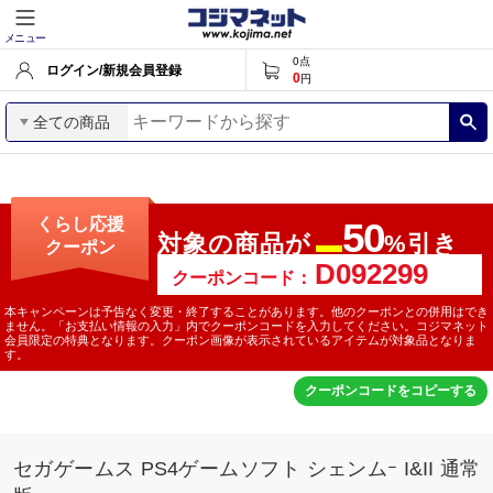
メニュー
0
点
ログイン/新規会員登録
0
円
全ての商品
くらし応援
50
対象の商品が
%引き
クーポン
最大
クーポンコード：
本キャンペーンは予告なく変更・終了することがあります。他のクーポンとの併用はでき
ません。「お支払い情報の入力」内でクーポンコードを入力してください。コジマネット
会員限定の特典となります。クーポン画像が表示されているアイテムが対象品となりま
す。
クーポンコードをコピーする
セガゲームス PS4ゲームソフト シェンムｰ I&II 通常