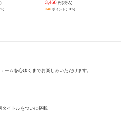
3,460
1,920
)
円(税込)
%)
346
ポイント(10%)
192
ポイ
リュームを心ゆくまでお楽しみいただけます。
」用タイトルをついに搭載！