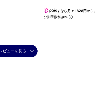
なら
月々1,828円
から。
分割手数料無料
レビューを見る