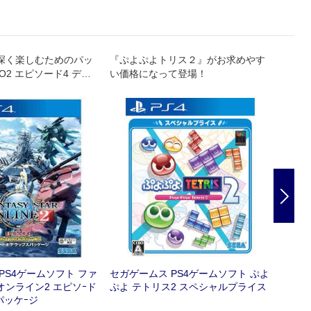
深く楽しむためのパッ
『ぷよぷよトリス２』がお求めやす
eスポ
O2 エピソード4 デラ
い価格になって登場！
』がPS Vita&PS4
Nex
PS4ゲームソフト ファ
セガゲームス PS4ゲームソフト ぷよ
セガゲ
オンライン2 エピソｰド
ぷよ テトリス2 スペシャルプライス
よぷよ
パッケｰジ