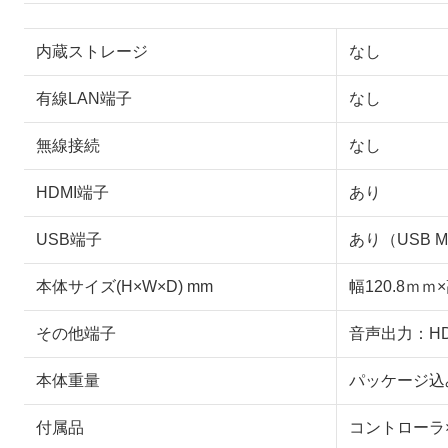
内蔵ストレージ
なし
有線LAN端子
なし
無線接続
なし
HDMI端子
あり
USB端子
あり（USB Mi
本体サイズ(H×W×D) mm
幅120.8ｍｍ×
その他端子
音声出力：H
本体重量
パッケージ込
付属品
コントローラ