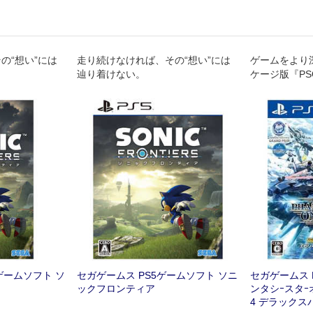
の“想い”には
走り続けなければ、その“想い”には
ゲームをより
辿り着けない。
ケージ版『PS
ックスパッケージ
で登場!
hゲームソフト ソ
セガゲームス PS5ゲームソフト ソニ
セガゲームス 
ックフロンティア
ンタシｰスタｰ
4 デラックス