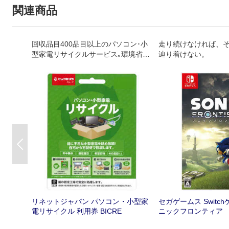
関連商品
回収品目400品目以上のパソコン･小
走り続けなければ、そ
型家電リサイクルサービス｡環境省･
辿り着けない。
経済産業省が認定した工場で､セキュ
リティ管理･適正な処理が行われ､再
資源化されます｡年中無休｡自宅から
宅配便で回収します｡
Previous
リネットジャパン パソコン・小型家
セガゲームス Switc
電リサイクル 利用券 BICRE
ニックフロンティア