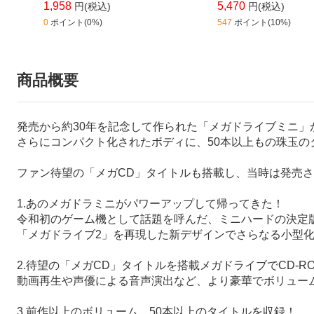
1,958
5,470
円(税込)
円(税込)
0
ポイント(0%)
547
ポイント(10%)
商品概要
発売から約30年を記念して作られた「メガドライブミニ
さらにコンパクト化されたボディに、50本以上もの珠玉の
ファン待望の「メガCD」タイトルも搭載し、当時は発売
1.あのメガドラミニがパワーアップして帰ってきた！
令和初のゲーム機として話題を呼んだ、ミニハードの決定
「メガドライブ2」を再現した新デザインでさらなる小型
2.待望の「メガCD」タイトルを搭載メガドライブでCD-
動画再生や声優による音声演出など、より豪華でボリュー
3.前作以上のボリューム、50本以上のタイトルを収録！