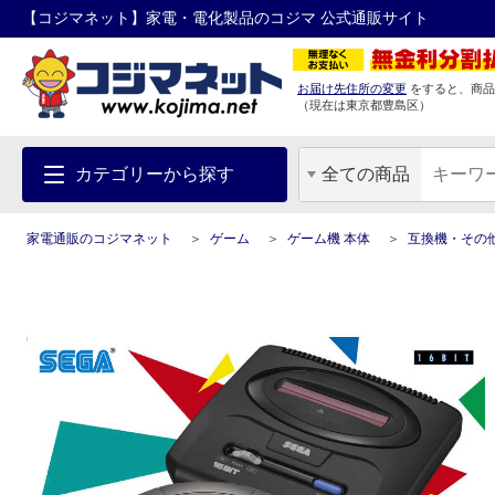
【コジマネット】家電・電化製品のコジマ 公式通販サイト
お届け先住所の変更
をすると、商品
（現在は
東京都
豊島区
）
カテゴリーから探す
全ての商品
家電通販のコジマネット
ゲーム
ゲーム機 本体
互換機・その