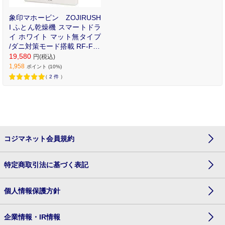
象印マホービン ZOJIRUSH
I ふとん乾燥機 スマートドラ
イ ホワイト マット無タイプ
/ダニ対策モード搭載 RF-FA2
0-WA
19,580
円(税込)
1,958
ポイント (10%)
（
2
件
）
コジマネット会員規約
特定商取引法に基づく表記
個人情報保護方針
企業情報・IR情報