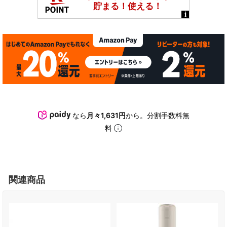
なら
月々1,631円
から。分割手数料無
料
関連商品