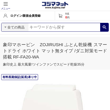
メニュー
0
点
ログイン/新規会員登録
0
円
全ての商品
象印マホービン ZOJIRUSHI ふとん乾燥機 スマー
トドライ ホワイト マット無タイプ /ダニ対策モード
搭載 RF-FA20-WA
象印史上 最大風量!ツインファンでスピード乾燥35分
有料長期保証(延長)承り中