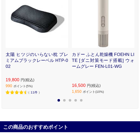
I
太陽 ヒツジのいらない枕 プレ
カドー ふとん乾燥機 FOEHN LI
イ
ミアムブラックレーベル HTP-0
TE [ダニ対策モード搭載] ウォ
ー
02
ームグレー FEN-L01-WG
19,800
円(税込)
16,500
円(税込)
990
ポイント(5%)
1,650
ポイント(10%)
（
11件
）
1
2
3
4
5
この商品のおすすめポイント