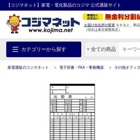
【コジマネット】家電・電化製品のコジマ 公式通販サイト
お届け先住所の変更
をすると、商品
（現在は
東京都
豊島区
）
カテゴリーから探す
全ての商品
家電通販のコジマネット
電子辞書・FAX・事務機器
その他オフィ