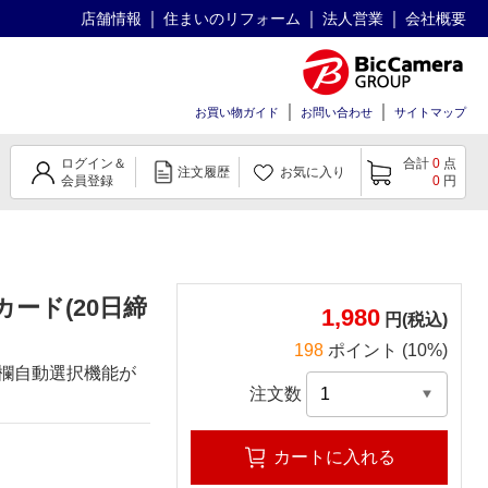
店舗情報
住まいのリフォーム
法人営業
会社概要
お買い物ガイド
お問い合わせ
サイトマップ
ログイン＆
合計
0
点
注文履歴
お気に入り
会員登録
0
円
カード(20日締
1,980
円(税込)
198
ポイント (10%)
0(印字欄自動選択機能が
注文数
カートに入れる