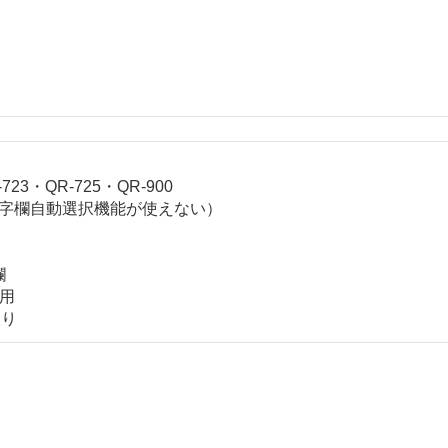
-723・QR-725・QR-900
（印字欄自動選択機能が使えない）
欄
締用
入り