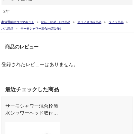
2年
家電通販のコジマネット
防犯・防災・DIY用品
オフィス住設用品
ライフ用品
バス用品
サーモシャワー混合栓(寒冷地)
商品のレビュー
登録されたレビューはありません。
最近チェックした商品
サーモシャワー混合栓節
水シャワーヘッド取付幅
９０から２００