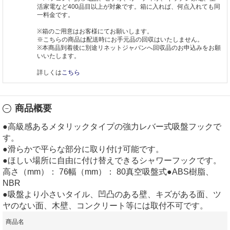
活家電など400品目以上が対象です。箱に入れば、何点入れても同
一料金です。
※箱のご用意はお客様にてお願いします。
※こちらの商品は配送時にお手元品の回収はいたしません。
※本商品到着後に別途リネットジャパンへ回収品のお申込みをお願
いいたします。
詳しくは
こちら
商品概要
●高級感あるメタリックタイプの強力レバー式吸盤フックで
す。
●滑らかで平らな部分に取り付け可能です。
●ほしい場所に自由に付け替えできるシャワーフックです。
高さ（mm）： 76幅（mm）： 80真空吸盤式●ABS樹脂、
NBR
●吸盤より小さいタイル、凹凸のある壁、キズがある面、ツ
ヤのない面、木壁、コンクリート等には取付不可です。
商品名