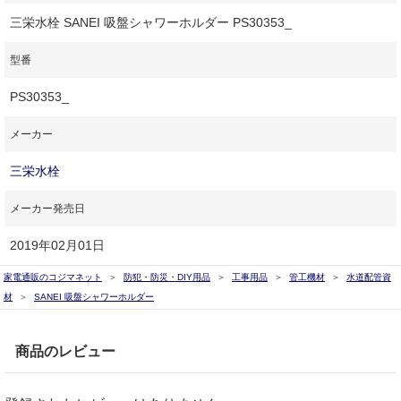
三栄水栓 SANEI 吸盤シャワーホルダー PS30353_
型番
PS30353_
メーカー
三栄水栓
メーカー発売日
2019年02月01日
家電通販のコジマネット
防犯・防災・DIY用品
工事用品
管工機材
水道配管資
材
SANEI 吸盤シャワーホルダー
商品のレビュー