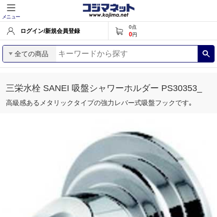
メニュー
0
点
ログイン/新規会員登録
0
円
全ての商品
三栄水栓 SANEI 吸盤シャワーホルダー PS30353_
高級感あるメタリックタイプの強力レバー式吸盤フックです｡