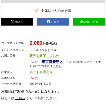
お気に入り商品追加
ポスト
シェア
LINEで送る
2,080
コジマネット価格
円(税込)
208
くらし応援ポイント
ポイント (10%)
お届け目安
販売を終了しました
東京都豊島区
上記は「
」へのお届け目安となります。
お届け先の変更は
こちら
ネット在庫完売
在庫状況
基本配送料
550
円
メーカー発売日
2022年01月12日
本商品は宅配便でのお届けになります。
詳しくは
こちら
からご確認ください。