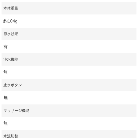
本体重量
約104g
節水効果
有
浄水機能
無
止水ボタン
無
マッサージ機能
無
水流切替