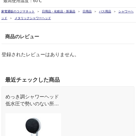
最高使用温度：60℃
家電通販のコジマネット
日用品・化粧品・医薬品
日用品
バス用品
シャワーヘ
ッド
メタリックシャワーヘッド
商品のレビュー
登録されたレビューはありません。
最近チェックした商品
めっき調シャワーヘッド
低水圧で勢いのない所で
も勢いアップ 薄型でにぎ
りやすいスクエアタイプ
のグリップ形状 外してお
手入れできるシャワー板