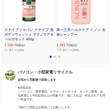
ヤ
クナイプジャパン クナイプ 泡
第一三共ヘルスケア ミノン 全
マ
ボディウォッシュ マグノリア＆
身シャンプー
ベルガモット 450g
1,100
1,281
円(税込)
円(税込)
11
129
ポイント(1%)
ポイント(10%)
1
2
3
パソコン・小型家電リサイクル
自宅から宅配便で回収します
●回収品目
・パソコン、携帯電話、ビデオ、オーディオ、キッチン家電、生
活家電など400品目以上が対象です。箱に入れば、何点入れても同
一料金です。
※箱のご用意はお客様にてお願いします。