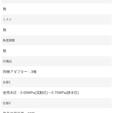
無
ミスト
無
角度調整
無
付属品
同梱アダプター：3種
仕様1
使用水圧：0.05MPa(流動圧)～0.75MPa(静水圧)
仕様3