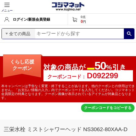
メニュー
0
点
ログイン/新規会員登録
0
円
全ての商品
くらし応援
50
対象の商品が
%引き
クーポン
最大
クーポンコード：
本キャンペーンは予告なく変更・終了することがあります。他のクーポンとの併用はでき
ません。「お支払い情報の入力」内でクーポンコードを入力してください。コジマネット
会員限定の特典となります。クーポン画像が表示されているアイテムが対象品となりま
す。
クーポンコードをコピーする
三栄水栓 ミストシャワーヘッド NS3062-80XAA-D