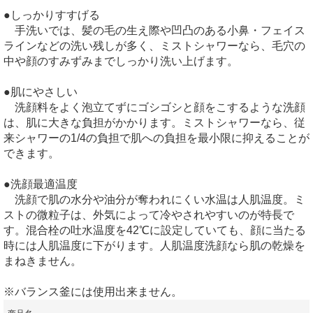
●しっかりすすげる
手洗いでは、髪の毛の生え際や凹凸のある小鼻・フェイス
ラインなどの洗い残しが多く、ミストシャワーなら、毛穴の
中や顔のすみずみまでしっかり洗い上げます。
●肌にやさしい
洗顔料をよく泡立てずにゴシゴシと顔をこするような洗顔
は、肌に大きな負担がかかります。ミストシャワーなら、従
来シャワーの1/4の負担で肌への負担を最小限に抑えることが
できます。
●洗顔最適温度
洗顔で肌の水分や油分が奪われにくい水温は人肌温度。ミ
ストの微粒子は、外気によって冷やされやすいのが特長で
す。混合栓の吐水温度を42℃に設定していても、顔に当たる
時には人肌温度に下がります。人肌温度洗顔なら肌の乾燥を
まねきません。
※バランス釜には使用出来ません。