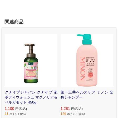
関連商品
ヤ
クナイプジャパン クナイプ 泡
第一三共ヘルスケア ミノン 全
マ
ボディウォッシュ マグノリア＆
身シャンプー
ベルガモット 450g
1,100
1,281
円(税込)
円(税込)
11
129
ポイント(1%)
ポイント(10%)