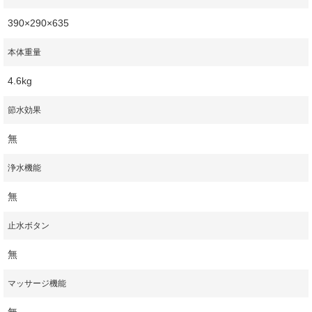
390×290×635
本体重量
4.6kg
節水効果
無
浄水機能
無
止水ボタン
無
マッサージ機能
無