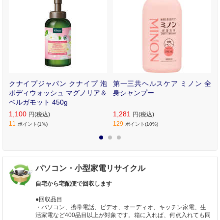
ヤ
クナイプジャパン クナイプ 泡
第一三共ヘルスケア ミノン 全
マ
ボディウォッシュ マグノリア＆
身シャンプー
ベルガモット 450g
1,100
1,281
円(税込)
円(税込)
11
129
ポイント(1%)
ポイント(10%)
1
2
3
パソコン・小型家電リサイクル
自宅から宅配便で回収します
●回収品目
・パソコン、携帯電話、ビデオ、オーディオ、キッチン家電、生
活家電など400品目以上が対象です。箱に入れば、何点入れても同