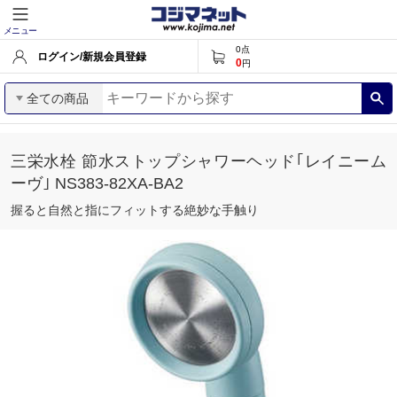
メニュー
0
点
ログイン/新規会員登録
0
円
全ての商品
三栄水栓 節水ストップシャワーヘッド｢レイニーム
ーヴ｣ NS383-82XA-BA2
握ると自然と指にフィットする絶妙な手触り