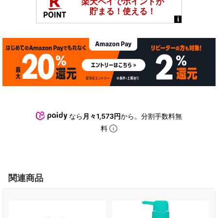
なら
月々1,573円
から。分割手数料無
料
関連商品