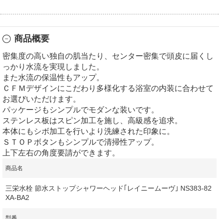
商品概要
密集度の高い独自の肌当たり、センター密集で頭皮に届くし
っかり水流を実現しました。
また水流の保温性もアップ。
ＣＦＭデザインにこだわり多様化する浴室の内装に合わせて
お選びいただけます。
パッケージもシンプルでモダンな装いです。
ステンレス板はスピン加工を施し、高級感を追求。
本体にもシボ加工を行いより洗練された印象に。
ＳＴＯＰボタンもシンプルで清掃性アップ。
上下左右の角度要請ができます。
商品名
三栄水栓 節水ストップシャワーヘッド｢レイニームーヴ｣ NS383-82
XA-BA2
型番