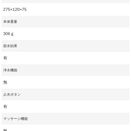
275×120×75
本体重量
306ｇ
節水効果
有
浄水機能
無
止水ボタン
有
マッサージ機能
無