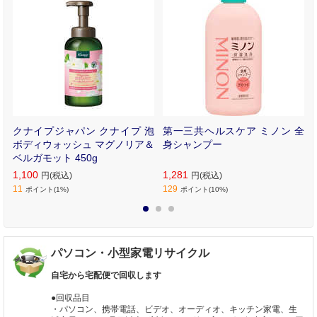
ヤ
クナイプジャパン クナイプ 泡
第一三共ヘルスケア ミノン 全
マ
ボディウォッシュ マグノリア＆
身シャンプー
ベルガモット 450g
1,100
1,281
円(税込)
円(税込)
11
129
ポイント(1%)
ポイント(10%)
1
2
3
パソコン・小型家電リサイクル
自宅から宅配便で回収します
●回収品目
・パソコン、携帯電話、ビデオ、オーディオ、キッチン家電、生