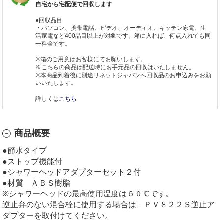
自宅から宅配便で回収します
●回収品目
・パソコン、携帯電話、ビデオ、オーディオ、キッチン家電、生
活家電など400品目以上が対象です。箱に入れば、何点入れても同
一料金です。
※箱のご用意はお客様にてお願いします。
※こちらの商品は配送時にお手元品の回収はいたしません。
※本商品到着後に別途リネットジャパンへ回収品のお申込みをお願
いいたします。
詳しくは
こちら
商品概要
●節水タイプ
●ストップ機能付
●シャワーヘッドアダプターセット２付
●材質 ＡＢＳ樹脂
※シャワーヘッドの最高使用温度は６０℃です。
逆止弁のない混合栓に使用する場合は、ＰＶ８２２Ｓ逆止ア
ダプターを取付けてください。