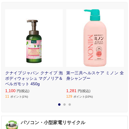
ヤ
クナイプジャパン クナイプ 泡
第一三共ヘルスケア ミノン 全
マ
ボディウォッシュ マグノリア＆
身シャンプー
ベルガモット 450g
1,100
1,281
円(税込)
円(税込)
11
129
ポイント(1%)
ポイント(10%)
1
2
3
パソコン・小型家電リサイクル