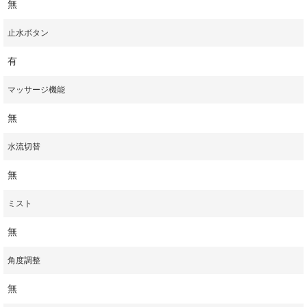
無
止水ボタン
有
マッサージ機能
無
水流切替
無
ミスト
無
角度調整
無