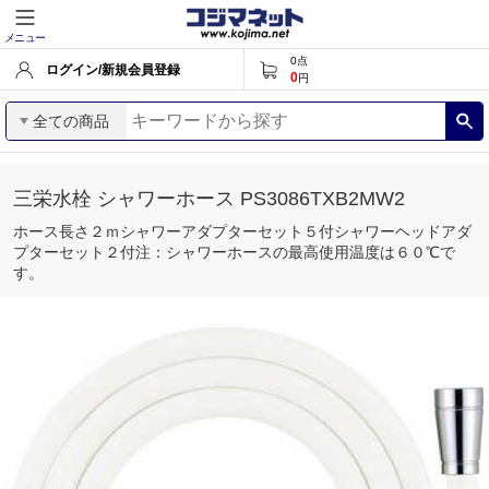
メニュー
0
点
ログイン/新規会員登録
0
円
全ての商品
三栄水栓 シャワーホース PS3086TXB2MW2
ホース長さ２ｍシャワーアダプターセット５付シャワーヘッドアダ
プターセット２付注：シャワーホースの最高使用温度は６０℃で
す。