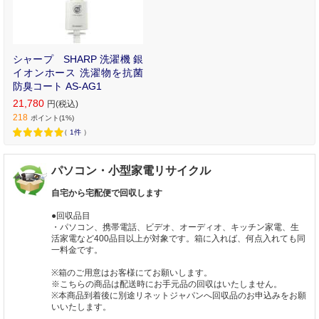
シャープ SHARP 洗濯機 銀
イオンホース 洗濯物を抗菌
防臭コート AS-AG1
21,780
円(税込)
218
ポイント(1%)
（
1件
）
パソコン・小型家電リサイクル
自宅から宅配便で回収します
●回収品目
・パソコン、携帯電話、ビデオ、オーディオ、キッチン家電、生
活家電など400品目以上が対象です。箱に入れば、何点入れても同
一料金です。
※箱のご用意はお客様にてお願いします。
※こちらの商品は配送時にお手元品の回収はいたしません。
※本商品到着後に別途リネットジャパンへ回収品のお申込みをお願
いいたします。