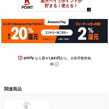
なら
月々1,641円
から。分割手数料無
料
関連商品