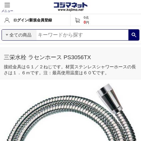
メニュー
0
点
ログイン/新規会員登録
0
円
全ての商品
三栄水栓 ラセンホース PS3056TX
接続金具はＧ１／２ねじです。材質ステンレスシャワーホースの長
さは１．６ｍです。注：最高使用温度は６０℃です。