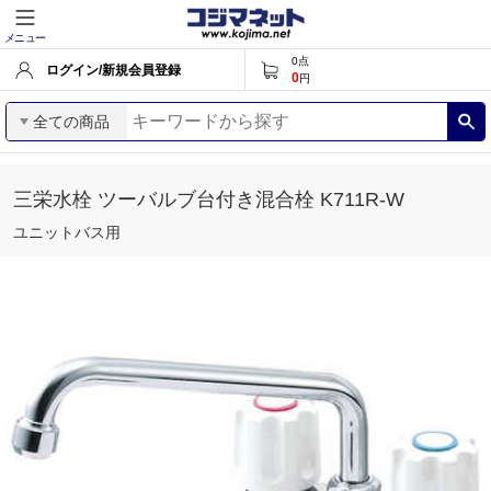
メニュー
0
点
ログイン/新規会員登録
0
円
全ての商品
三栄水栓 ツーバルブ台付き混合栓 K711R-W
ユニットバス用