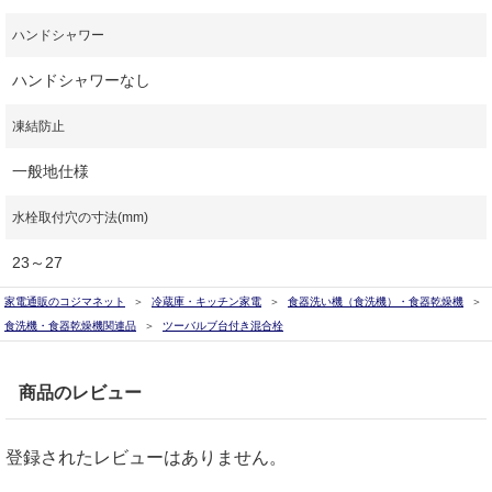
ハンドシャワー
ハンドシャワーなし
凍結防止
一般地仕様
水栓取付穴の寸法(mm)
23～27
家電通販のコジマネット
冷蔵庫・キッチン家電
食器洗い機（食洗機）・食器乾燥機
食洗機・食器乾燥機関連品
ツーバルブ台付き混合栓
商品のレビュー
登録されたレビューはありません。