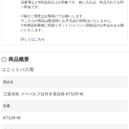
活家電など400品目以上が対象です。箱に入れば、何点入れても同
一料金です。
※箱のご用意はお客様にてお願いします。
※こちらの商品は配送時にお手元品の回収はいたしません。
※本商品到着後に別途リネットジャパンへ回収品のお申込みをお願
いいたします。
詳しくは
こちら
商品概要
ユニットバス用
商品名
三栄水栓 ツーバルブ台付き混合栓 K711R-W
型番
K711R-W