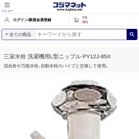
メニュー
0
点
ログイン/新規会員登録
0
円
全ての商品
三栄水栓 洗濯機用L型ニップル PY12J‐85X
混合栓や万能水栓､自動水栓のパイプと交換して使用｡