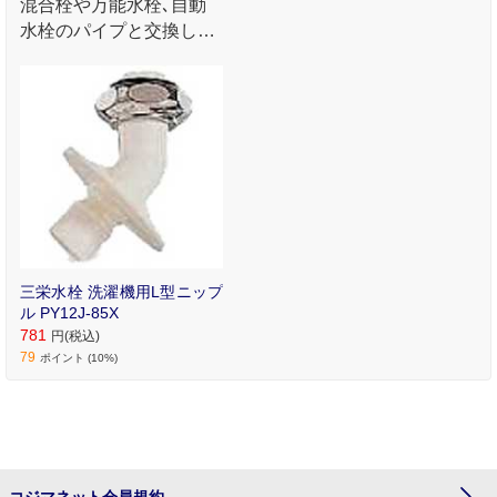
混合栓や万能水栓､自動
水栓のパイプと交換して
使用｡
三栄水栓 洗濯機用L型ニップ
ル PY12J‐85X
781
円(税込)
79
ポイント (10%)
コジマネット会員規約