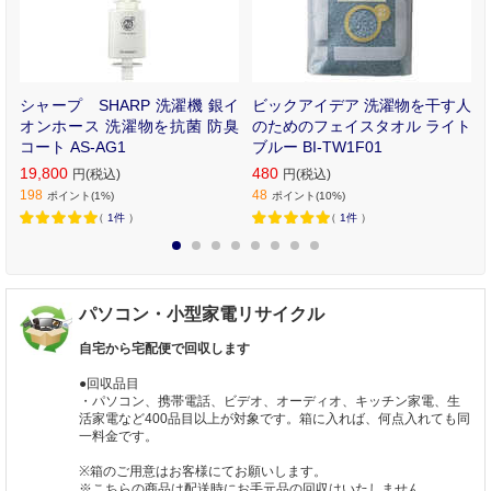
人
シャープ SHARP 洗濯機 銀イ
ビックアイデア 洗濯物を干す人
ー
オンホース 洗濯物を抗菌 防臭
のためのフェイスタオル ライト
コート AS-AG1
ブルー BI-TW1F01
19,800
480
円(税込)
円(税込)
198
48
ポイント(1%)
ポイント(10%)
（
1件
）
（
1件
）
1
2
3
4
5
6
7
8
パソコン・小型家電リサイクル
自宅から宅配便で回収します
●回収品目
・パソコン、携帯電話、ビデオ、オーディオ、キッチン家電、生
活家電など400品目以上が対象です。箱に入れば、何点入れても同
一料金です。
※箱のご用意はお客様にてお願いします。
※こちらの商品は配送時にお手元品の回収はいたしません。