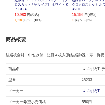
ロスカット / A4サイズ］ ホワイト K
クロクロスカット ホワ
P5GC-45
35EH
10,980
15,156
円(税込)
円(税込)
1,098
ポイント(10%)
0
ポイント(0%)
商品概要
結婚祝金封 中包み付 短冊４枚入(御結婚御祝・寿・御祝
商品名
スズキ紙工 デ
型番
ｽ6233
メーカー
スズキ紙工
メーカー希望小売価格
550円