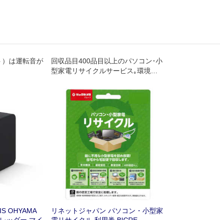
ット）は運転音が
回収品目400品目以上のパソコン･小
型家電リサイクルサービス｡環境省･
経済産業省が認定した工場で､セキ
ュリティ管理･適正な処理が行われ､
再資源化されます｡年中無休｡自宅か
ら宅配便で回収します｡
 OHYAMA
リネットジャパン パソコン・小型家
レッダー マイ
電リサイクル 利用券 BICRE