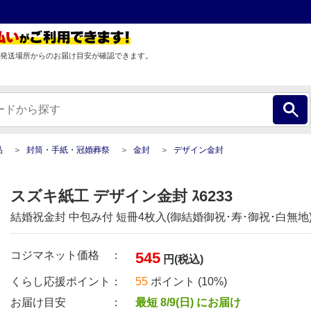
発送場所からのお届け目安が確認できます。
品
封筒・手紙・冠婚葬祭
金封
デザイン金封
スズキ紙工 デザイン金封 ｽ6233
結婚祝金封 中包み付 短冊4枚入(御結婚御祝･寿･御祝･白無地
コジマネット価格 ：
545
円(税込)
くらし応援ポイント：
55
ポイント (10%)
お届け目安 ：
最短 8/9(日) にお届け