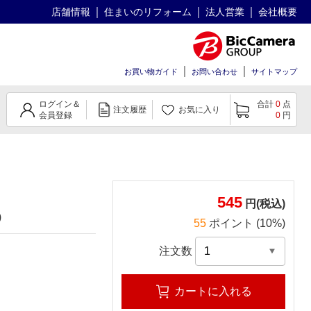
店舗情報
住まいのリフォーム
法人営業
会社概要
お買い物ガイド
お問い合わせ
サイトマップ
ログイン＆
合計
0
点
注文履歴
お気に入り
会員登録
0
円
545
円(税込)
)
55
ポイント (10%)
注文数
カートに入れる