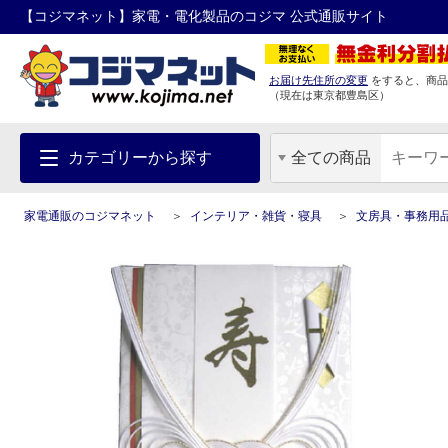
【コジマネット】家電・電化製品のコジマ 公式通販サイト
お届け先住所の変更
をすると、商品
（現在は
東京都
豊島区
）
カテゴリーから探す
全ての商品
家電通販のコジマネット
インテリア・雑貨・寝具
文房具・事務用