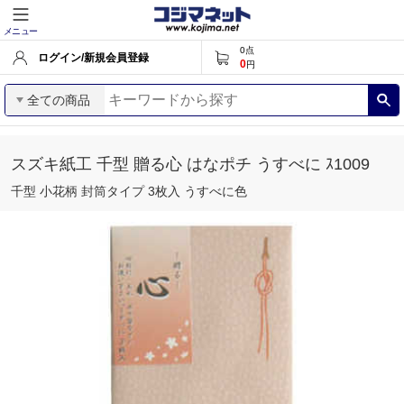
メニュー
0
点
ログイン/新規会員登録
0
円
全ての商品
スズキ紙工 千型 贈る心 はなポチ うすべに ｽ1009
千型 小花柄 封筒タイプ 3枚入 うすべに色