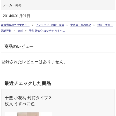
メーカー発売日
2014年01月01日
家電通販のコジマネット
インテリア・雑貨・寝具
文房具・事務用品
封筒・手紙・
冠婚葬祭
金封
千型 贈る心 はなポチ うすべに
商品のレビュー
登録されたレビューはありません。
最近チェックした商品
千型 小花柄 封筒タイプ 3
枚入 うすべに色