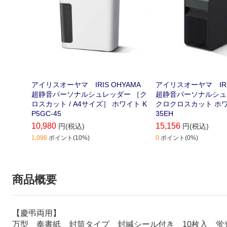
アイリスオーヤマ IRIS OHYAMA
アイリスオーヤマ IRIS
超静音パーソナルシュレッダー ［ク
超静音パーソナルシュ
ロスカット / A4サイズ］ ホワイト K
クロクロスカット ホワ
P5GC-45
35EH
10,980
15,156
円(税込)
円(税込)
1,098
ポイント(10%)
0
ポイント(0%)
商品概要
【慶弔両用】
万型 奉書紙 封筒タイプ 封緘シール付き 10枚入 蛍