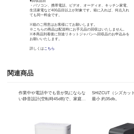
●回収品目
・パソコン、携帯電話、ビデオ、オーディオ、キッチン家電、
生活家電など400品目以上が対象です。箱に入れば、何点入れ
ても同一料金です。
※箱のご用意はお客様にてお願いします。
※こちらの商品は配送時にお手元品の回収はいたしません。
※本商品到着後に別途リネットジャパンへ回収品のお申込みを
お願いいたします。
詳しくは
こちら
関連商品
作業中や電話中でも音が気にならな
SHIZCUT（シズカ
い静音設計(空転時45dB)で、家庭や
最小 約35db。
小規模オフィスにスッキリ置けるコ
ンパクトシュレッダーです。