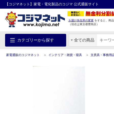
【コジマネット】家電・電化製品のコジマ 公式通販サイト
お届け先住所の変更
をすると、商品
（現在は
東京都
豊島区
）
カテゴリーから探す
全ての商品
家電通販のコジマネット
インテリア・雑貨・寝具
文房具・事務用