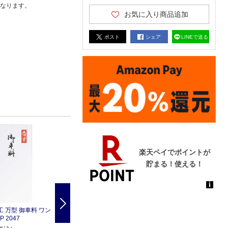
なります。
お気に入り商品追加
ポスト
シェア
LINEで送る
Next
 万型 御車料 ワン
スズキ紙工 万型 御祝儀 ワン
スズキ紙工 万型 茶のし ワン
P 2047
タッチ 10P 2057
タッチ 10P 2067