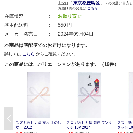
東京都豊島区
上記は「
」へのお届け目安と
お届け先の変更は
こちら
在庫状況 ：
お取り寄せ
基本配送料 ：
550
円
メーカー発売日 ：
2024年09月04日
本商品は宅配便でのお届けになります。
詳しくは
こちら
からご確認ください。
この商品には、バリエーションがあります。（19件）
Previous
スズキ紙工 万型 祝水引 のし
スズキ紙工 万型 御祝 ワンタ
スズキ紙工
なし 2012
ッチ 10P 2027
タッチ 10