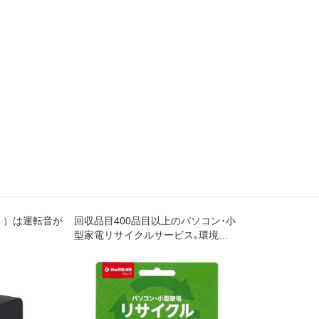
ット）は運転音が
回収品目400品目以上のパソコン･小
型家電リサイクルサービス｡環境省･
経済産業省が認定した工場で､セキ
ュリティ管理･適正な処理が行われ､
再資源化されます｡年中無休｡自宅か
ら宅配便で回収します｡