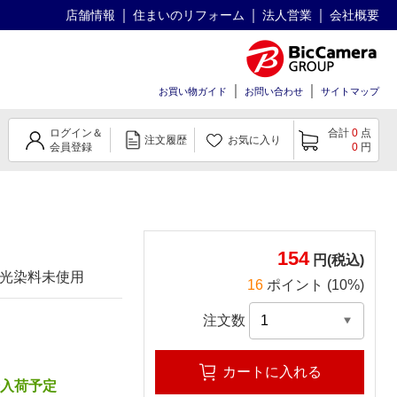
店舗情報
住まいのリフォーム
法人営業
会社概要
お買い物ガイド
お問い合わせ
サイトマップ
ログイン＆
合計
0
点
注文履歴
お気に入り
会員登録
0
円
154
円(税込)
 蛍光染料未使用
16
ポイント (10%)
注文数
カートに入れる
降入荷予定