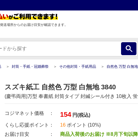
発送場所からのお届け目安が確認できます。
品
封筒・手紙・冠婚葬祭
その他封筒・手紙用品
自然色 万型 白無地
スズキ紙工 自然色 万型 白無地 3840
(慶弔両用)万型 奉書紙 封筒タイプ 封緘シール付き 10枚入
コジマネット価格 ：
154
円(税込)
くらし応援ポイント：
16
ポイント (10%)
お届け目安 ：
商品入荷後のお届け ※8月下旬以