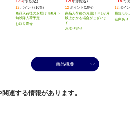
120
120
114
円(税込)
円(税込)
円(
12
ポイント(10%)
12
ポイント(10%)
12
ポイント
商品入荷後のお届け ※8月下
商品入荷後のお届け ※1か月
最短 8/8
旬以降入荷予定
以上かかる場合がございま
在庫あり
す
お取り寄せ
お取り寄せ
商品概要
や関連する情報があります。