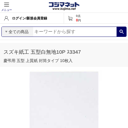
メニュー
0
点
ログイン/新規会員登録
0
円
全ての商品
スズキ紙工 五型白無地10P ｽ3347
慶弔用 五型 上質紙 封筒タイプ 10枚入