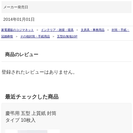
メーカー発売日
2014年01月01日
家電通販のコジマネット
インテリア・雑貨・寝具
文房具・事務用品
封筒・手紙・
冠婚葬祭
その他封筒・手紙用品
五型白無地10P
商品のレビュー
登録されたレビューはありません。
最近チェックした商品
慶弔用 五型 上質紙 封筒
タイプ 10枚入