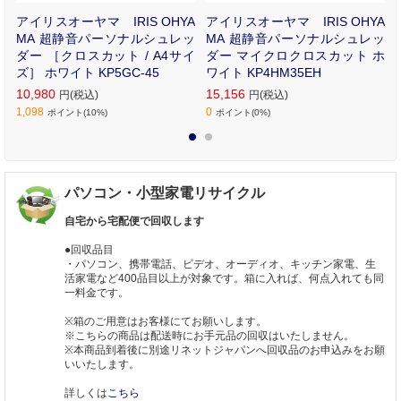
小
アイリスオーヤマ IRIS OHYA
アイリスオーヤマ IRIS OHYA
R
MA 超静音パーソナルシュレッ
MA 超静音パーソナルシュレッ
ダー ［クロスカット / A4サイ
ダー マイクロクロスカット ホ
ズ］ ホワイト KP5GC-45
ワイト KP4HM35EH
10,980
15,156
円(税込)
円(税込)
1,098
0
ポイント(10%)
ポイント(0%)
1
2
パソコン・小型家電リサイクル
自宅から宅配便で回収します
●回収品目
・パソコン、携帯電話、ビデオ、オーディオ、キッチン家電、生
活家電など400品目以上が対象です。箱に入れば、何点入れても同
一料金です。
※箱のご用意はお客様にてお願いします。
※こちらの商品は配送時にお手元品の回収はいたしません。
※本商品到着後に別途リネットジャパンへ回収品のお申込みをお願
いいたします。
詳しくは
こちら