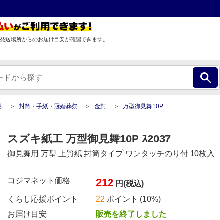
発送場所からのお届け目安が確認できます。
品
封筒・手紙・冠婚葬祭
金封
万型御見舞10P
スズキ紙工 万型御見舞10P ｽ2037
御見舞用 万型 上質紙 封筒タイプ ワンタッチのり付 10枚入
コジマネット価格 ：
212
円(税込)
くらし応援ポイント：
22
ポイント (10%)
お届け目安 ：
販売を終了しました