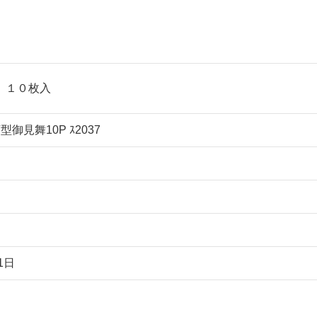
 １０枚入
御見舞10P ｽ2037
1日