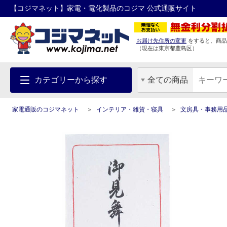
【コジマネット】家電・電化製品のコジマ 公式通販サイト
お届け先住所の変更
をすると、商品
（現在は
東京都
豊島区
）
カテゴリーから探す
全ての商品
家電通販のコジマネット
インテリア・雑貨・寝具
文房具・事務用