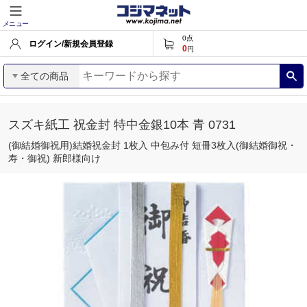
メニュー
0
点
ログイン/新規会員登録
0
円
全ての商品
スズキ紙工 祝金封 特中金銀10本 青 0731
(御結婚御祝用)結婚祝金封 1枚入 中包み付 短冊3枚入(御結婚御祝・
寿・御祝) 新郎様向け