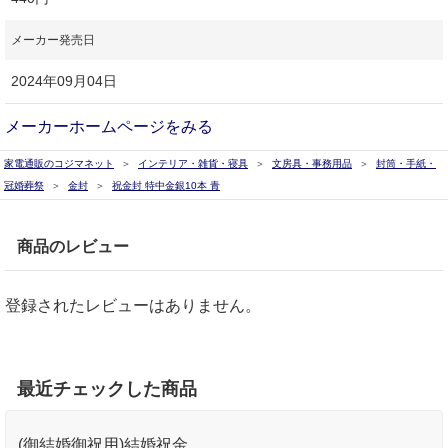
メーカー発売日
2024年09月04日
メーカーホームページをみる
家電通販のコジマネット
インテリア・雑貨・寝具
文房具・事務用品
封筒・手紙・
冠婚葬祭
金封
祝金封 特中金銀10本 青
商品のレビュー
登録されたレビューはありません。
最近チェックした商品
(御結婚御祝用)結婚祝金