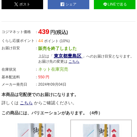
ポスト
シェア
LINEで送る
439
コジマネット価格
円(税込)
44
くらし応援ポイント
ポイント (10%)
お届け目安
販売を終了しました
東京都豊島区
上記は「
」へのお届け目安となります。
お届け先の変更は
こちら
ネット在庫完売
在庫状況
基本配送料
550
円
メーカー発売日
2024年09月04日
本商品は宅配便でのお届けになります。
詳しくは
こちら
からご確認ください。
この商品には、バリエーションがあります。（4件）