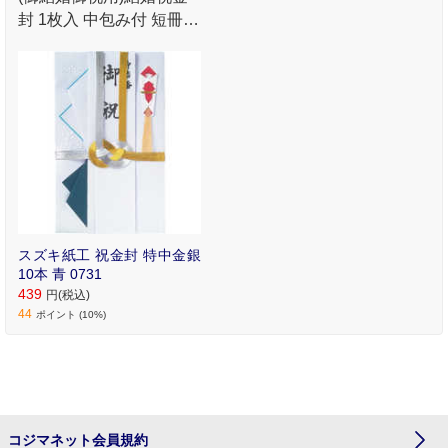
封 1枚入 中包み付 短冊3
枚入(御結婚御祝・寿・御
祝) 新郎様向け
スズキ紙工 祝金封 特中金銀
10本 青 0731
439
円(税込)
44
ポイント (10%)
コジマネット会員規約