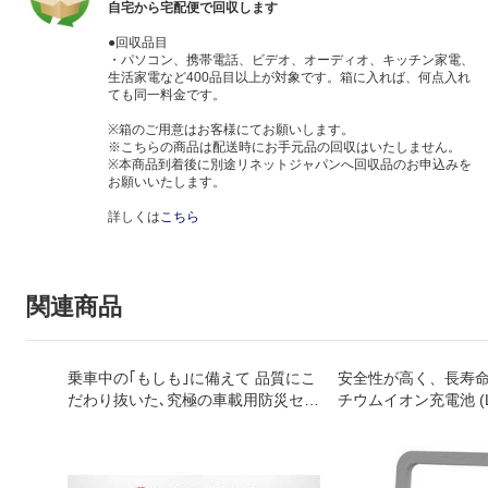
自宅から宅配便で回収します
●回収品目
・パソコン、携帯電話、ビデオ、オーディオ、キッチン家電、
生活家電など400品目以上が対象です。箱に入れば、何点入れ
ても同一料金です。
※箱のご用意はお客様にてお願いします。
※こちらの商品は配送時にお手元品の回収はいたしません。
※本商品到着後に別途リネットジャパンへ回収品のお申込みを
お願いいたします。
詳しくは
こちら
関連商品
乗車中の｢もしも｣に備えて 品質にこ
安全性が高く、長寿
だわり抜いた､究極の車載用防災セッ
チウムイオン充電池 (L
ト｡
用。容量：160000mAh