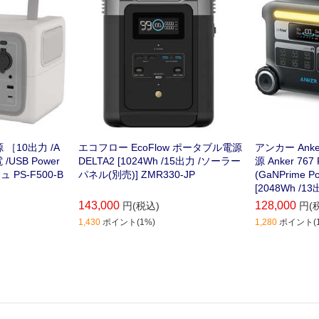
 ［10出力 /A
エコフロー EcoFlow ポータブル電源
アンカー Anke
USB Power
DELTA2 [1024Wh /15出力 /ソーラー
源 Anker 767 P
ュ PS-F500-B
パネル(別売)] ZMR330-JP
(GaNPrime P
[2048Wh /
(別売)] A17
143,000
128,000
円(税込)
円(
1,430
ポイント(1%)
1,280
ポイント(1