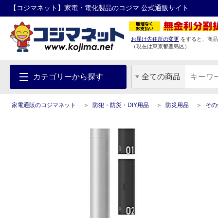
【コジマネット】家電・電化製品のコジマ 公式通販サイト
お届け先住所の変更
をすると、商品
（現在は
東京都
豊島区
）
カテゴリーから探す
全ての商品
家電通販のコジマネット
防犯・防災・DIY用品
防災用品
その