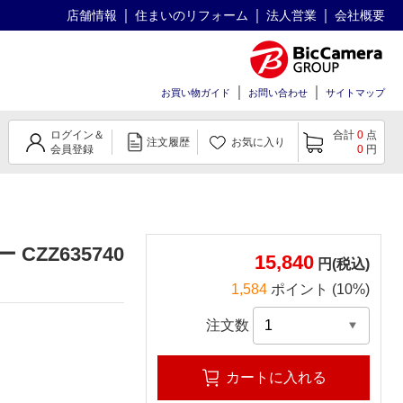
店舗情報
住まいのリフォーム
法人営業
会社概要
お買い物ガイド
お問い合わせ
サイトマップ
ログイン＆
合計
0
点
注文履歴
お気に入り
会員登録
0
円
CZZ635740
15,840
円(税込)
1,584
ポイント (10%)
注文数
カートに入れる