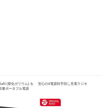
aN (窒化ガリウム) を
安心の4電源対手回し充電ラジオ
ソフト
容量ポータブル電源
ラジオ