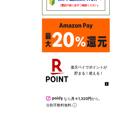
(電話の前に必ずご確認ください)
なら
月々1,320円
から。
分割手数料無料