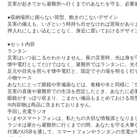
災害が起きてから避難所へ行くまでのあなたを守る、必要
●収納場所に困らない筒型、飽きのこないデザイン
災害の備えも、いざという時持ち出せなければ意味があり
押入れにしまい込むことなく、身近に置いておけるデザイ
●セット内容
ランタン
災害はいつ起こるかわかりません。夜の災害時、光は身を
懐中電灯としてだけではなく、避難所ではランタンに。光
足元や目先を照らす懐中電灯と、固定でその場を明るく灯す
小物ケース
あなたにとって眼鏡や常備薬などは、食糧や水と同様に「
災害の直後や避難所での生活を想定したとき、あなたに必
眼鏡がすっぽり収まり、こまかい備品もまとめておける筒
※内容物は商品に含まれておりません。
手回し充電ラジオ
いまやスマートフォンは、私たちの大切な情報源となりま
ラジオは家から避難所に行くまでの間、あなたを守る大事
付属のUSBを通して、スマートフォンやランタンの充電が