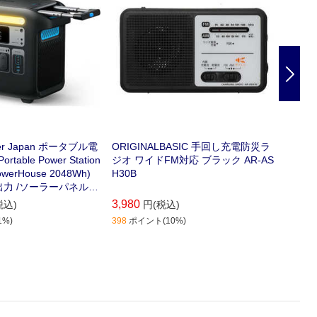
Nex
r Japan ポータブル電
ORIGINALBASIC 手回し充電防災ラ
ソニー
ortable Power Station
ジオ ワイドFM対応 ブラック AR-AS
M対応 
owerHouse 2048Wh)
H30B
13出力 /ソーラーパネル
80511
3,980
13,83
税込)
円(税込)
%)
398
ポイント(10%)
0
ポイン