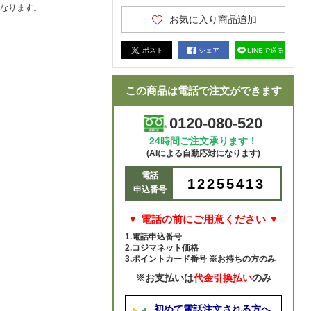
なります。
お気に入り商品追加
ポスト
シェア
LINEで送る
この商品は電話で注文ができます
0120-080-520
24時間ご注文承ります！
(AIによる自動応対になります)
電話
12255413
申込番号
▼ 電話の前にご用意ください ▼
1.電話申込番号
2.コジマネット価格
3.ポイントカード番号 ※お持ちの方のみ
※お支払いは
代金引換払い
のみ
初めて電話注文される方へ