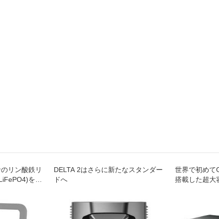
命のリン酸鉄リ
DELTA 2はさらに新たなスタンダー
世界で初めてG
iFePO4)を採
ドへ
搭載した超大
/512Wh