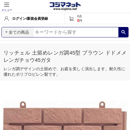
メニュー
0
点
ログイン/新規会員登録
0
円
全ての商品
リッチェル 土留めレンガ調45型 ブラウン ドドメメ
レンガチョウ45ガタ
レンガ調デザインの土留めで、お庭を美しく演出します。耐久性に
優れたポリプロピレン製です。