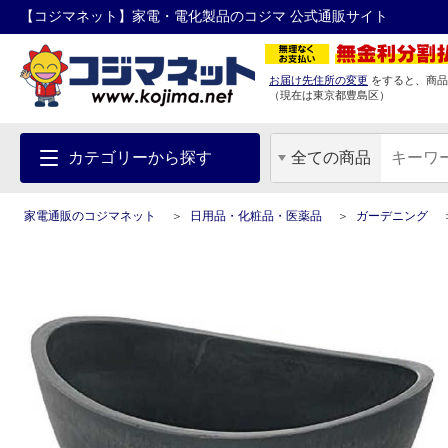
【コジマネット】家電・電化製品のコジマ 公式通販サイト
お届け先住所の変更
をすると、商品
（現在は
東京都
豊島区
）
カテゴリーから探す
全ての商品
家電通販のコジマネット
日用品・化粧品・医薬品
ガーデニング