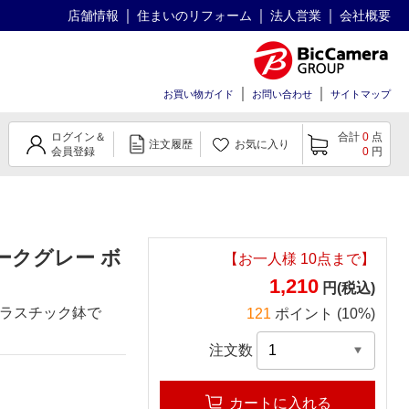
店舗情報
住まいのリフォーム
法人営業
会社概要
お買い物ガイド
お問い合わせ
サイトマップ
ログイン＆
合計
0
点
注文履歴
お気に入り
会員登録
0
円
ークグレー ボ
【お一人様
10
点まで】
1,210
円(税込)
ラスチック鉢で
121
ポイント (10%)
注文数
カートに入れる