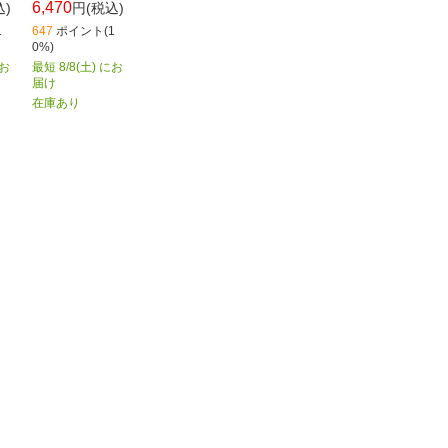
6,470
込)
円(税込)
1
647
ポイント(1
0%)
にお
最短 8/8(土) にお
届け
在庫あり
ページの先頭へ