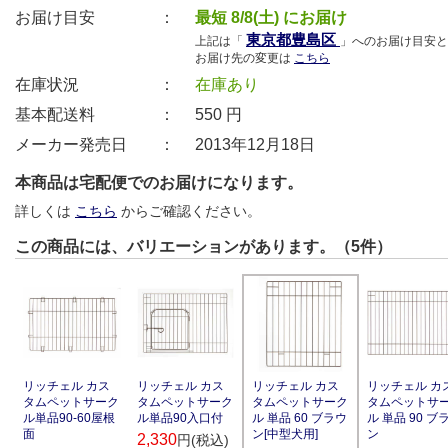
お届け目安 ：
最短 8/8(土) にお届け
東京都豊島区
上記は「
」へのお届け目安と
お届け先の変更は
こちら
在庫状況 ：
在庫あり
基本配送料 ：
550
円
メーカー発売日 ：
2013年12月18日
本商品は宅配便でのお届けになります。
詳しくは
こちら
からご確認ください。
この商品には、バリエーションがあります。（5件）
リッチェル カス
リッチェル カス
リッチェル カ
リッチェル カス
タムペットサーク
タムペットサーク
タムペットサ
タムペットサーク
ル単品90-60屋根
ル単品90入口付
ル 単品 90 ブ
ル 単品 60 ブラウ
面
ン
ン[中型犬用]
2,330
円(税込)