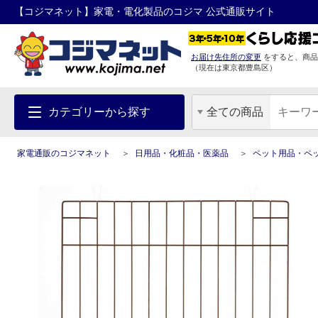
【コジマネット】家電・電化製品のコジマ 公式通販サイト
お届け先住所の変更
をすると、商品
（現在は
東京都
豊島区
）
カテゴリーから探す
全ての商品
家電通販のコジマネット
日用品・化粧品・医薬品
ペット用品・ペ