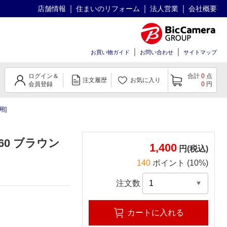
店舗情報
住まいのリフォーム
法人営業
会社概要
お買い物ガイド
お問い合わせ
サイトマップ
ログイン＆
合計
0
点
注文履歴
お気に入り
会員登録
0
円
用]
0 ブラウン
1,400
円(税込)
140
ポイント (10%)
注文数
カートに入れる