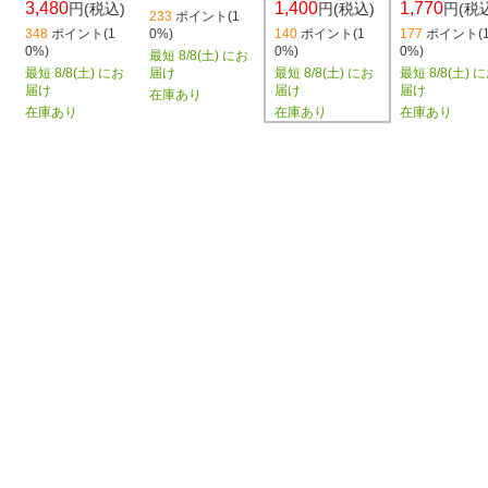
3,480
1,770
1,400
円(税込)
円(税
円(税込)
233
ポイント(1
348
ポイント(1
0%)
177
ポイント(
140
ポイント(1
0%)
0%)
0%)
最短 8/8(土) にお
最短 8/8(土) にお
届け
最短 8/8(土) 
最短 8/8(土) にお
届け
届け
届け
在庫あり
在庫あり
在庫あり
在庫あり
商品概要
や関連する情報があります。