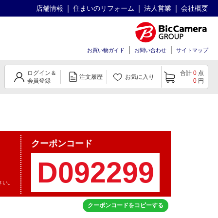
店舗情報
住まいのリフォーム
法人営業
会社概要
お買い物ガイド
お問い合わせ
サイトマップ
ログイン＆
合計
0
点
注文履歴
お気に入り
会員登録
0
円
クーポンコード
さい。
クーポンコードをコピーする