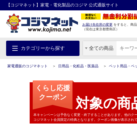
【コジマネット】家電・電化製品のコジマ 公式通販サイト
お届け先住所の変更
をすると、商品
（現在は
東京都
豊島区
）
カテゴリーから探す
全ての商品
家電通販のコジマネット
日用品・化粧品・医薬品
ペット用品・ペ
くらし応援
クーポン
対象の商
本キャンペーンは予告なく変更・終了することがあります。他のク
コジマネット会員限定の特典となります。クーポン画像が表示され