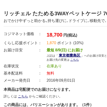
リッチェル たためる3WAYペットケージ 7
おでかけ中ずっと助かる｡持ち運びに､ドライブに､移動先で､3
コジマネット価格 ：
18,700
円(税込)
くらし応援ポイント：
1,870
ポイント (10%)
お届け目安 ：
最短 8/9(日) にお届け
東京都豊島区
上記は「
」へのお届け目安と
お届け先の変更は
こちら
在庫状況 ：
在庫あり
基本配送料 ：
無料
メーカー発売日 ：
2016年09月01日
本商品は宅配便でのお届けになります。
詳しくは
こちら
からご確認ください。
この商品には、バリエーションがあります。（1件）