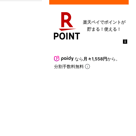
なら
月々1,558円
から。
分割手数料無料