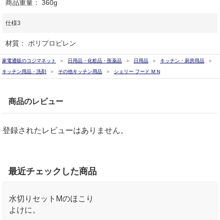
商品重量： 360g
仕様3
材質： ポリプロピレン
家電通販のコジマネット
日用品・化粧品・医薬品
日用品
キッチン・厨房用品
キッチン用品・洗剤
その他キッチン用品
シェリー フード M N
商品のレビュー
登録されたレビューはありません。
最近チェックした商品
水切りセットMのほこり
よけに。