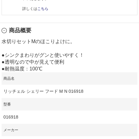
詳しくは
こちら
商品概要
水切りセットMのほこりよけに。
●シンクまわりがグンと使いやすく！
●透明なので中が見えて便利
●耐熱温度：100℃
商品名
リッチェル シェリー フード M N 016918
型番
016918
メーカー