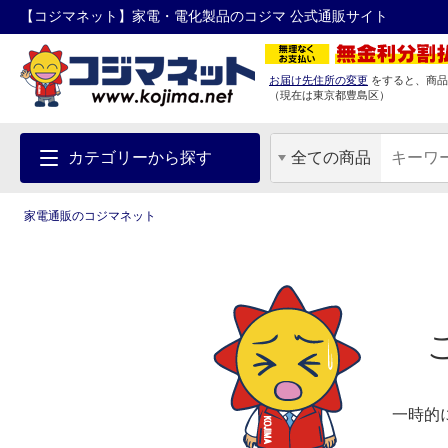
【コジマネット】家電・電化製品のコジマ 公式通販サイト
お届け先住所の変更
をすると、商品
（現在は
東京都
豊島区
）
カテゴリーから探す
全ての商品
家電通販のコジマネット
一時的