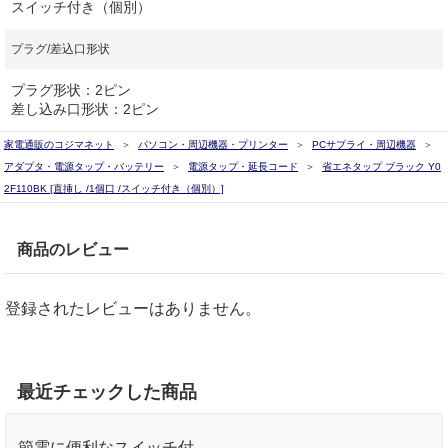
スイッチ付き（個別）
プラグ/差込口形状
プラグ形状：2ピン
差し込み口形状：2ピン
家電通販のコジマネット
パソコン・周辺機器・プリンター
PCサプライ・周辺機器
アダプタ・電源タップ・バッテリー
電源タップ・延長コード
省エネタップ ブラック Y0
2F110BK [直挿し /1個口 /スイッチ付き（個別）]
商品のレビュー
登録されたレビューはありません。
最近チェックした商品
節電に便利なスイッチ付