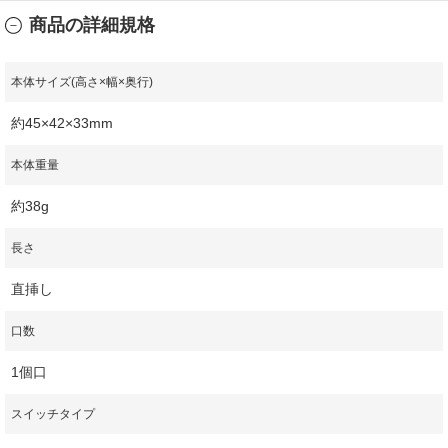
商品の詳細規格
本体サイズ(高さ×幅×奥行)
約45×42×33mm
本体重量
約38g
長さ
直挿し
口数
1個口
スイッチタイプ