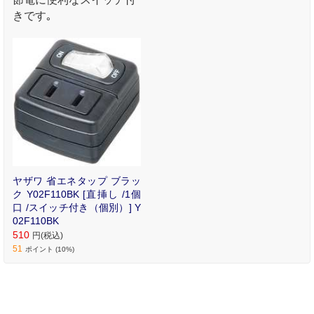
きです｡
ヤザワ 省エネタップ ブラッ
ク Y02F110BK [直挿し /1個
口 /スイッチ付き（個別）] Y
02F110BK
510
円(税込)
51
ポイント (10%)