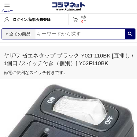
メニュー
0
点
ログイン/新規会員登録
0
円
全ての商品
ヤザワ 省エネタップ ブラック Y02F110BK [直挿し /
1個口 /スイッチ付き（個別）] Y02F110BK
節電に便利なスイッチ付きです｡