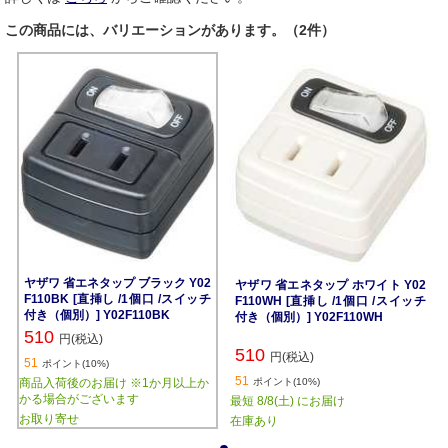
この商品には、バリエーションがあります。（2件）
ヤザワ 省エネタップ ブラック Y02
ヤザワ 省エネタップ ホワイト Y02
F110BK [直挿し /1個口 /スイッチ
F110WH [直挿し /1個口 /スイッチ
付き（個別）] Y02F110BK
付き（個別）] Y02F110WH
510
円(税込)
510
円(税込)
51
ポイント(10%)
51
商品入荷後のお届け ※1か月以上か
ポイント(10%)
かる場合がございます
最短 8/8(土) にお届け
お取り寄せ
在庫あり