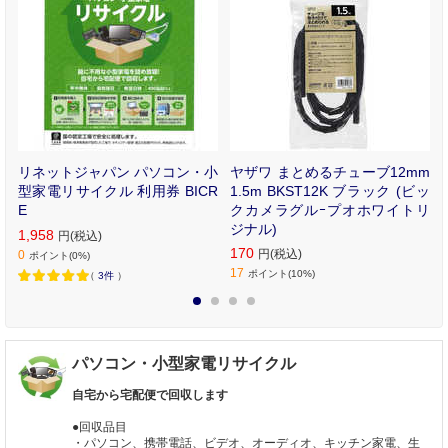
Y
リネットジャパン パソコン・小
ヤザワ まとめるチューブ12mm
型家電リサイクル 利用券 BICR
1.5m BKST12K ブラック (ビッ
E
クカメラグルｰプオホワイトリ
ジナル)
1,958
円(税込)
170
円(税込)
0
ポイント(0%)
17
ポイント(10%)
（
3件
）
1
2
3
4
パソコン・小型家電リサイクル
自宅から宅配便で回収します
●回収品目
・パソコン、携帯電話、ビデオ、オーディオ、キッチン家電、生