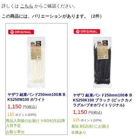
詳しくは
こちら
からご確認ください。
この商品には、バリエーションがあります。（2件）
ヤザワ 結束バンド250mm100本 B
ヤザワ 結束バンド250mm100本 B
KS250W100 ホワイト
KS250K100 ブラック (ビックカメ
ラグルｰプオホワイトリジナル)
1,150
円(税込)
1,150
円(税込)
115
ポイント(10%)
115
商品入荷後のお届け ※8/24(月)以降
ポイント(10%)
入荷予定
最短 8/12(水) にお届け
お取り寄せ
在庫あり