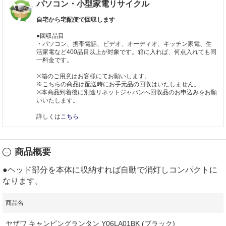
パソコン・小型家電リサイクル
自宅から宅配便で回収します
●回収品目
・パソコン、携帯電話、ビデオ、オーディオ、キッチン家電、生
活家電など400品目以上が対象です。箱に入れば、何点入れても同
一料金です。
※箱のご用意はお客様にてお願いします。
※こちらの商品は配送時にお手元品の回収はいたしません。
※本商品到着後に別途リネットジャパンへ回収品のお申込みをお願
いいたします。
詳しくは
こちら
商品概要
●ヘッド部分を本体に収納すれば自動で消灯しコンパクトに
なります。
商品名
ヤザワ キャンピングランタン Y06LA01BK (ブラック)