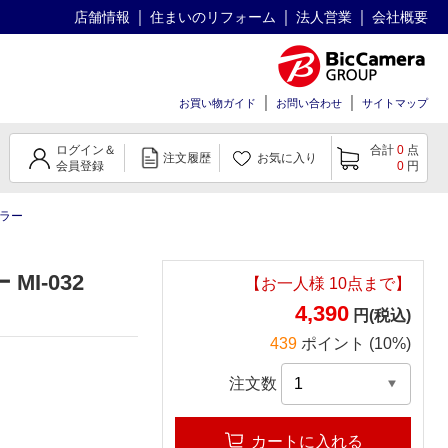
店舗情報
住まいのリフォーム
法人営業
会社概要
お買い物ガイド
お問い合わせ
サイトマップ
ログイン＆
合計
0
点
注文履歴
お気に入り
会員登録
0
円
ミラー
I-032
【お一人様
10
点まで】
4,390
円(税込)
439
ポイント (10%)
注文数
カートに入れる