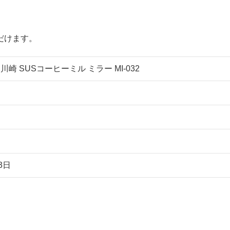
だけます。
崎 SUSコーヒーミル ミラー MI-032
3日