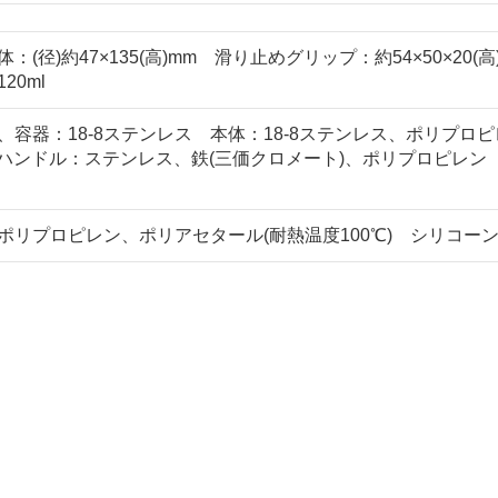
：(径)約47×135(高)mm 滑り止めグリップ：約54×50×20(高
20ml
、容器：18-8ステンレス 本体：18-8ステンレス、ポリプ
E ハンドル：ステンレス、鉄(三価クロメート)、ポリプロピレ
ポリプロピレン、ポリアセタール(耐熱温度100℃) シリコーンゴ