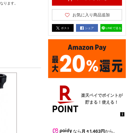
なります。
お気に入り商品追加
ポスト
シェア
LINEで送る
なら
月々1,463円
から。