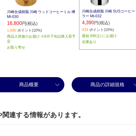
川崎合成樹脂 川崎 SUSコーヒー
川崎合成樹脂 川崎 ウッドコーヒーミル 欅
ラー MI-032
MI-030
4,390
円(税込)
16,800
円(税込)
439
ポイント(10%)
1,680
ポイント(10%)
最短 8/8(土) にお届け
商品入荷後のお届け ※8月下旬以降入荷予
定
在庫あり
お取り寄せ
商品概要
商品の詳細規格
や関連する情報があります。