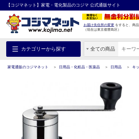
【コジマネット】家電・電化製品のコジマ 公式通販サイト
お届け先住所の変更
をすると、商品
（現在は
東京都
豊島区
）
カテゴリーから探す
全ての商品
家電通販のコジマネット
日用品・化粧品・医薬品
日用品
キ