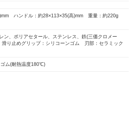
)mm ハンドル：約28×113×35(高)mm 重量：約220g
ロピレン、ポリアセタール、ステンレス、鉄(三価クロメー
ン 滑り止めグリップ：シリコーンゴム 刃部：セラミック
ム(耐熱温度180℃)