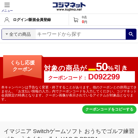
メニュー
0
点
ログイン/新規会員登録
0
円
全ての商品
くらし応援
50
対象の商品が
%引き
クーポン
最大
クーポンコード：
本キャンペーンは予告なく変更・終了することがあります。他のクーポンとの併用はでき
ません。「お支払い情報の入力」内でクーポンコードを入力してください。コジマネット
会員限定の特典となります。クーポン画像が表示されているアイテムが対象品となりま
す。
クーポンコードをコピーする
イマジニア Switchゲームソフト おうちでゴルフ練習