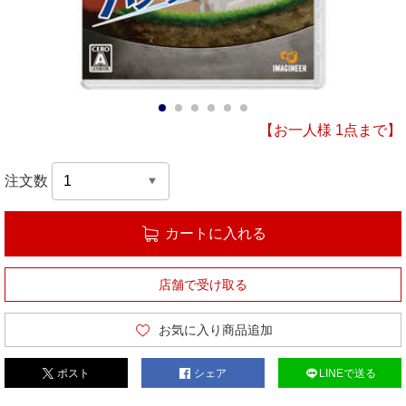
1
2
3
4
5
6
【お一人様 1点まで】
注文数
カートに入れる
店舗で受け取る
お気に入り商品追加
ポスト
シェア
LINEで送る