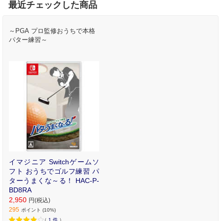
最近チェックした商品
～PGA プロ監修おうちで本格
パター練習～
イマジニア Switchゲームソ
フト おうちでゴルフ練習 パ
ターうまくな～る！ HAC-P-
BD8RA
2,950
円(税込)
295
ポイント (10%)
（
1
件
）