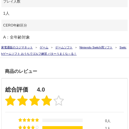
プレイ人数
1人
CERO年齢区分
A：全年齢対象
家電通販のコジマネット
ゲーム
ゲームソフト
Nintendo Switch用ソフト
Switc
hゲームソフト おうちでゴルフ練習 パターうまくな～る！
商品のレビュー
総合評価
4.0
0人
1人