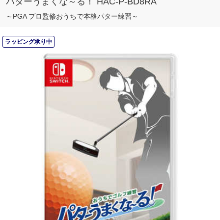
パターうまくな～る！ HAC-P-BD8RA
～PGA プロ監修おうちで本格パター練習～
ラッピング承り中