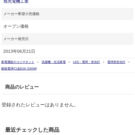
旭光電機工業
メーカー希望小売価格
オープン価格
メーカー発売日
2013年06月21日
家電通販のコジマネット
洗濯機・生活家電
LED・電球・蛍光灯
電球形蛍光灯
耐振電球[口金E26 /200W]
商品のレビュー
登録されたレビューはありません。
最近チェックした商品