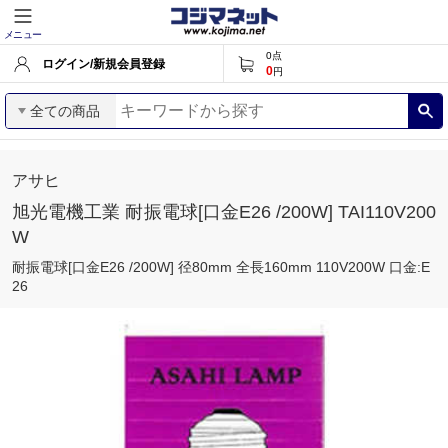
メニュー
0
点
ログイン/新規会員登録
0
円
全ての商品
アサヒ
旭光電機工業 耐振電球[口金E26 /200W] TAI110V200
W
耐振電球[口金E26 /200W] 径80mm 全長160mm 110V200W 口金:E
26