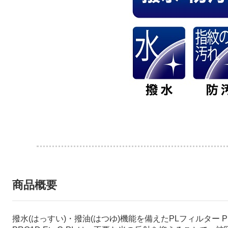
商品概要
撥水(はっすい)・撥油(はつゆ)機能を備えたPLフィルター PRO1