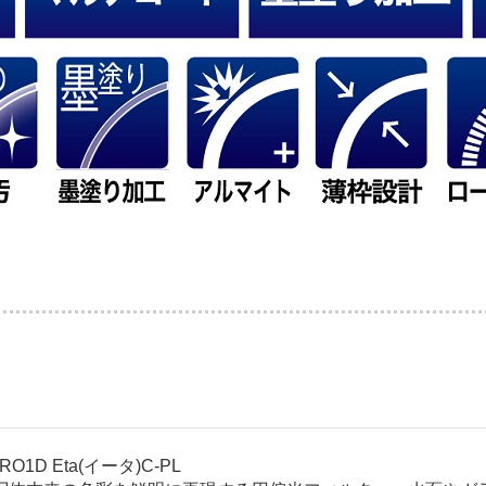
D Eta(イータ)C-PL