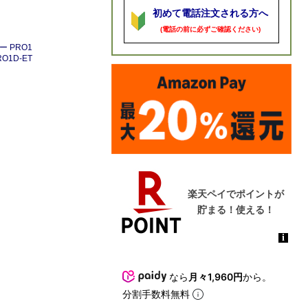
初めて電話注文される方へ
(電話の前に必ずご確認ください)
ー PRO1
RO1D-ET
なら
月々1,960円
から。
分割手数料無料