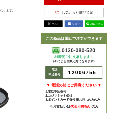
なります。
お気に入り商品追加
ポスト
シェア
LINEで送る
この商品は電話で注文ができます
0120-080-520
24時間ご注文承ります！
(AIによる自動応対になります)
電話
12006755
申込番号
▼ 電話の前にご用意ください ▼
1.電話申込番号
2.コジマネット価格
3.ポイントカード番号 ※お持ちの方のみ
※お支払いは
代金引換払い
のみ