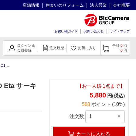
店舗情報
住まいのリフォーム
法人営業
会社概要
お買い物ガイド
お問い合わせ
サイトマップ
ログイン＆
合計
0
点
注文履歴
お気に入り
会員登録
0
円
37mm]
 Eta サーキ
【お一人様
1
点まで】
5,880
円(税込)
588
ポイント (10%)
注文数
カートに入れる