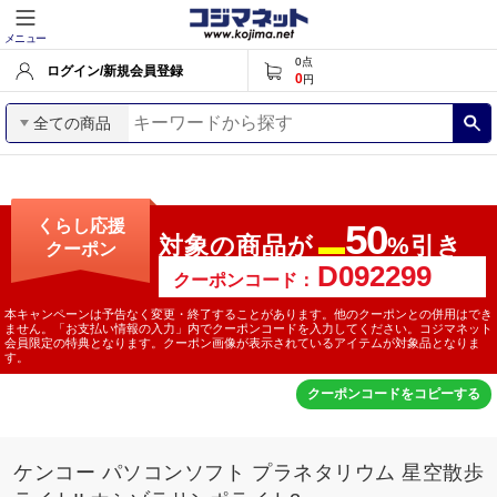
メニュー
0
点
ログイン/新規会員登録
0
円
全ての商品
くらし応援
50
対象の商品が
%引き
クーポン
最大
クーポンコード：
本キャンペーンは予告なく変更・終了することがあります。他のクーポンとの併用はでき
ません。「お支払い情報の入力」内でクーポンコードを入力してください。コジマネット
会員限定の特典となります。クーポン画像が表示されているアイテムが対象品となりま
す。
クーポンコードをコピーする
ケンコー パソコンソフト プラネタリウム 星空散歩