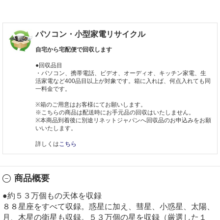
パソコン・小型家電リサイクル
自宅から宅配便で回収します
●回収品目
・パソコン、携帯電話、ビデオ、オーディオ、キッチン家電、生
活家電など400品目以上が対象です。箱に入れば、何点入れても同
一料金です。
※箱のご用意はお客様にてお願いします。
※こちらの商品は配送時にお手元品の回収はいたしません。
※本商品到着後に別途リネットジャパンへ回収品のお申込みをお願
いいたします。
詳しくは
こちら
商品概要
●約５３万個もの天体を収録
８８星座をすべて収録。惑星に加え、彗星、小惑星、太陽、
月、木星の衛星も収録。５３万個の星を収録（厳選した１