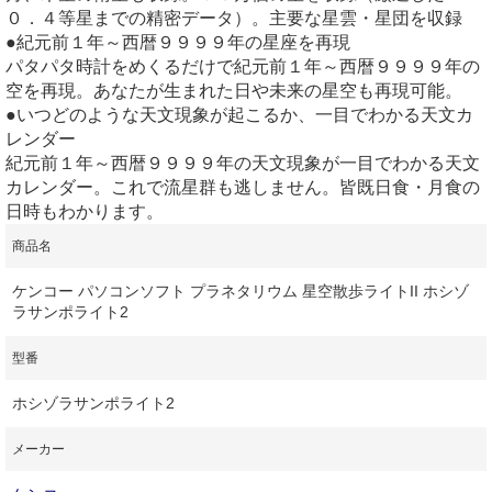
０．４等星までの精密データ）。主要な星雲・星団を収録
●紀元前１年～西暦９９９９年の星座を再現
パタパタ時計をめくるだけで紀元前１年～西暦９９９９年の
空を再現。あなたが生まれた日や未来の星空も再現可能。
●いつどのような天文現象が起こるか、一目でわかる天文カ
レンダー
紀元前１年～西暦９９９９年の天文現象が一目でわかる天文
カレンダー。これで流星群も逃しません。皆既日食・月食の
日時もわかります。
商品名
ケンコー パソコンソフト プラネタリウム 星空散歩ライトII ホシゾ
ラサンポライト2
型番
ホシゾラサンポライト2
メーカー