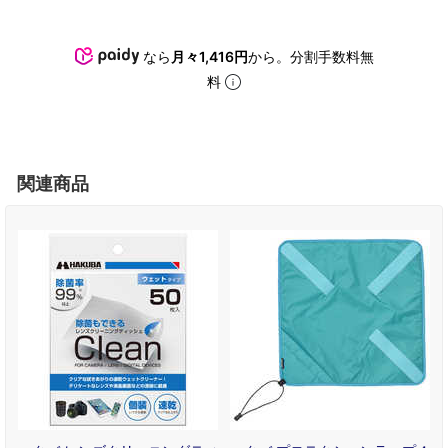
なら
月々1,416円
から。分割手数料無
料
関連商品