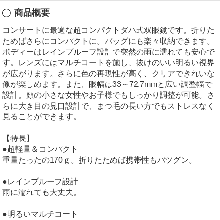
商品概要
コンサートに最適な超コンパクトダハ式双眼鏡です。折りた
ためばさらにコンパクトに。バッグにも楽々収納できます。
ボディーはレインプルーフ設計で突然の雨に濡れても安心で
す。レンズにはマルチコートを施し、抜けのいい明るい視界
が広がります。さらに色の再現性が高く、クリアできれいな
像が楽しめます。また、眼幅は33～72.7mmと広い調整幅で
設計。顔の小さな女性やお子様でもしっかり調整が可能。さ
らに大き目の見口設計で、まつ毛の長い方でもストレスなく
見ることができます。
【特長】
●超軽量＆コンパクト
重量たったの170ｇ。折りたためば携帯性もバツグン。
●レインプルーフ設計
雨に濡れても大丈夫。
●明るいマルチコート