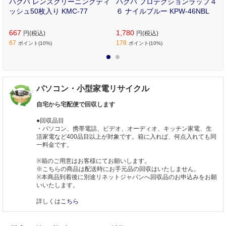
ポ
ハクバ レンズクリーニングティ
ハクバ プロテクションラップ４
2
ッシュ50枚入り KMC-77
６ ナイルブルー KPW-46NBL
667
1,780
円(税込)
円(税込)
67
178
ポイント(10%)
ポイント(10%)
1
2
パソコン・小型家電リサイクル
自宅から宅配便で回収します
●回収品目
・パソコン、携帯電話、ビデオ、オーディオ、キッチン家電、生
活家電など400品目以上が対象です。箱に入れば、何点入れても同
一料金です。
※箱のご用意はお客様にてお願いします。
※こちらの商品は配送時にお手元品の回収はいたしません。
※本商品到着後に別途リネットジャパンへ回収品のお申込みをお願
いいたします。
詳しくは
こちら